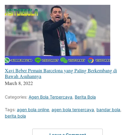
Xavi Beber Pemain Barcelona yang Paling Berkembang di
Bawah Asuhannya
March 8, 2022
Categories:
Agen Bola Terpercaya
,
Berita Bola
Tags:
agen bola online
,
agen bola terpercaya
,
bandar bola
,
berita bola
Leave a Comment