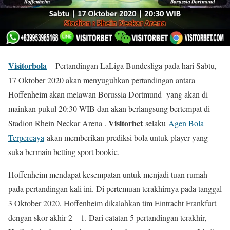
Visitorbola
– Pertandingan LaLiga Bundesliga pada hari Sabtu,
17 Oktober 2020 akan menyuguhkan pertandingan antara
Hoffenheim akan melawan Borussia Dortmund yang akan di
mainkan pukul 20:30 WIB dan akan berlangsung bertempat di
Visitorbet
Stadion Rhein Neckar Arena .
selaku
Agen Bola
Terpercaya
akan memberikan prediksi bola untuk player yang
suka bermain betting sport bookie.
Hoffenheim mendapat kesempatan untuk menjadi tuan rumah
pada pertandingan kali ini. Di pertemuan terakhirnya pada tanggal
3 Oktober 2020, Hoffenheim dikalahkan tim Eintracht Frankfurt
dengan skor akhir 2 – 1. Dari catatan 5 pertandingan terakhir,