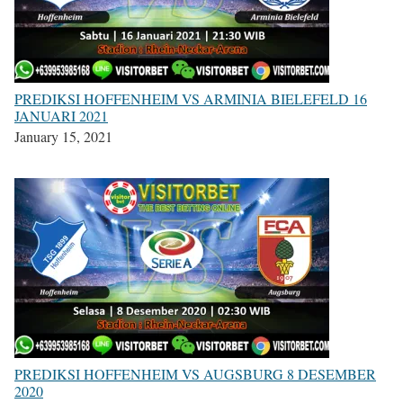
PREDIKSI HOFFENHEIM VS ARMINIA BIELEFELD 16
JANUARI 2021
January 15, 2021
PREDIKSI HOFFENHEIM VS AUGSBURG 8 DESEMBER
2020