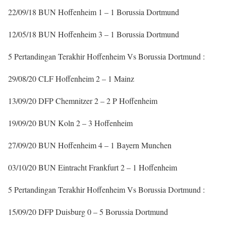
22/09/18 BUN Hoffenheim 1 – 1 Borussia Dortmund
12/05/18 BUN Hoffenheim 3 – 1 Borussia Dortmund
5 Pertandingan Terakhir Hoffenheim Vs Borussia Dortmund :
29/08/20 CLF Hoffenheim 2 – 1 Mainz
13/09/20 DFP Chemnitzer 2 – 2 P Hoffenheim
19/09/20 BUN Koln 2 – 3 Hoffenheim
27/09/20 BUN Hoffenheim 4 – 1 Bayern Munchen
03/10/20 BUN Eintracht Frankfurt 2 – 1 Hoffenheim
5 Pertandingan Terakhir Hoffenheim Vs Borussia Dortmund :
15/09/20 DFP Duisburg 0 – 5 Borussia Dortmund