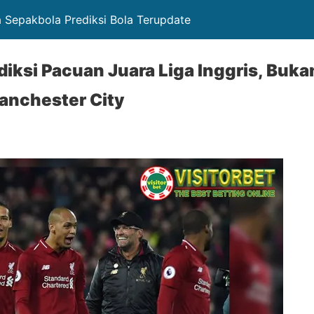
ta Sepakbola Prediksi Bola Terupdate
ksi Pacuan Juara Liga Inggris, Buk
anchester City