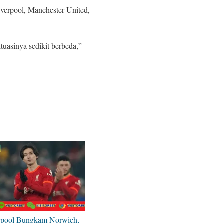
iverpool, Manchester United,
tuasinya sedikit berbeda,”
rpool Bungkam Norwich,