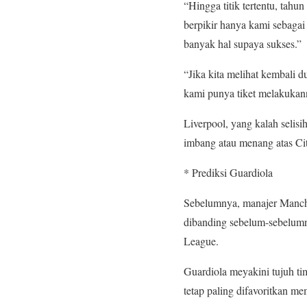
“Hingga titik tertentu, tahu
berpikir hanya kami sebagai 
banyak hal supaya sukses.”
“Jika kita melihat kembali d
kami punya tiket melakukann
Liverpool, yang kalah selisi
imbang atau menang atas Ci
* Prediksi Guardiola
Sebelumnya, manajer Manche
dibanding sebelum-sebelumn
League.
Guardiola meyakini tujuh tim
tetap paling difavoritkan m