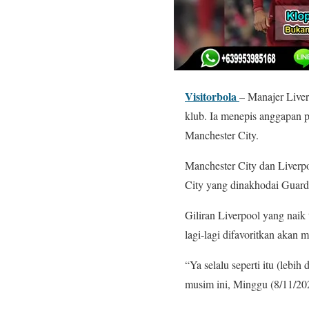
Visitorbola
– Manajer Liver
klub. Ia menepis anggapan p
Manchester City.
Manchester City dan Liverp
City yang dinakhodai Guard
Giliran Liverpool yang naik 
lagi-lagi difavoritkan akan m
“Ya selalu seperti itu (lebi
musim ini, Minggu (8/11/20