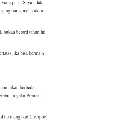
 yang pasti. Saya tidak
tim yang harus melakukan
, bukan berarti tahun ini
rtatas jika bisa bermain
m ini akan berbeda
rebutan gelar Premier
yol itu mengakui Liverpool