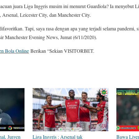
t pacuan juara Liga Inggris musim ini menurut Guardiola? Ia menyebut L
 Arsenal, Leicester City, dan Manchester City.
ifavoritkan. Tapi, saya rasa dengan apa yang terjadi selama pandemi, si
ansir Manchester Evening News, Jumat (6/11/2020).
n Bola Online
Berikan “Sekian VISITORBET.
al, Jurgen
Liga Inggris : Arsenal tak
Bawa Live