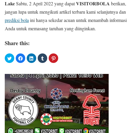
Lake
VISITORBOLA
Sabtu, 2 April 2022 yang dapat
berikan,
jangan lupa untuk mengikuti artikel terbaru kami selanjutnya dan
prediksi bola
ini hanya sekedar acuan untuk menambah informasi
Anda untuk memasang taruhan yang diinginkan.
Share this: