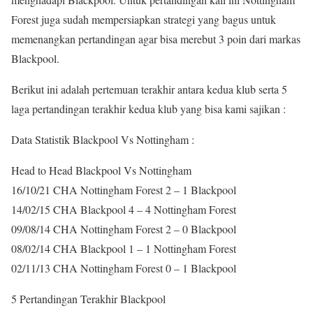
Forest juga sudah mempersiapkan strategi yang bagus untuk
memenangkan pertandingan agar bisa merebut 3 poin dari markas
Blackpool.
Berikut ini adalah pertemuan terakhir antara kedua klub serta 5
laga pertandingan terakhir kedua klub yang bisa kami sajikan :
Data Statistik Blackpool Vs Nottingham :
Head to Head Blackpool Vs Nottingham
16/10/21 CHA Nottingham Forest 2 – 1 Blackpool
14/02/15 CHA Blackpool 4 – 4 Nottingham Forest
09/08/14 CHA Nottingham Forest 2 – 0 Blackpool
08/02/14 CHA Blackpool 1 – 1 Nottingham Forest
02/11/13 CHA Nottingham Forest 0 – 1 Blackpool
5 Pertandingan Terakhir Blackpool