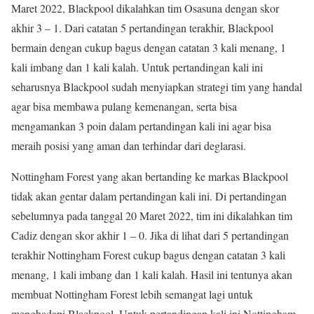
Maret 2022, Blackpool dikalahkan tim Osasuna dengan skor
akhir 3 – 1. Dari catatan 5 pertandingan terakhir, Blackpool
bermain dengan cukup bagus dengan catatan 3 kali menang, 1
kali imbang dan 1 kali kalah. Untuk pertandingan kali ini
seharusnya Blackpool sudah menyiapkan strategi tim yang handal
agar bisa membawa pulang kemenangan, serta bisa
mengamankan 3 poin dalam pertandingan kali ini agar bisa
meraih posisi yang aman dan terhindar dari deglarasi.
Nottingham Forest yang akan bertanding ke markas Blackpool
tidak akan gentar dalam pertandingan kali ini. Di pertandingan
sebelumnya pada tanggal 20 Maret 2022, tim ini dikalahkan tim
Cadiz dengan skor akhir 1 – 0. Jika di lihat dari 5 pertandingan
terakhir Nottingham Forest cukup bagus dengan catatan 3 kali
menang, 1 kali imbang dan 1 kali kalah. Hasil ini tentunya akan
membuat Nottingham Forest lebih semangat lagi untuk
menghadapi Blackpool. Untuk pertandingan kali ini Nottingham