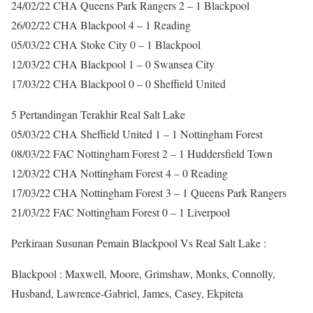
24/02/22 CHA Queens Park Rangers 2 – 1 Blackpool
26/02/22 CHA Blackpool 4 – 1 Reading
05/03/22 CHA Stoke City 0 – 1 Blackpool
12/03/22 CHA Blackpool 1 – 0 Swansea City
17/03/22 CHA Blackpool 0 – 0 Sheffield United
5 Pertandingan Terakhir Real Salt Lake
05/03/22 CHA Sheffield United 1 – 1 Nottingham Forest
08/03/22 FAC Nottingham Forest 2 – 1 Huddersfield Town
12/03/22 CHA Nottingham Forest 4 – 0 Reading
17/03/22 CHA Nottingham Forest 3 – 1 Queens Park Rangers
21/03/22 FAC Nottingham Forest 0 – 1 Liverpool
Perkiraan Susunan Pemain Blackpool Vs Real Salt Lake :
Blackpool : Maxwell, Moore, Grimshaw, Monks, Connolly,
Husband, Lawrence-Gabriel, James, Casey, Ekpiteta