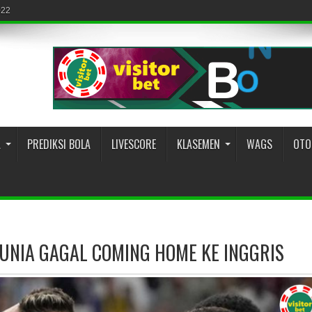
022
A
PREDIKSI BOLA
LIVESCORE
KLASEMEN
WAGS
OTO
DUNIA GAGAL COMING HOME KE INGGRIS