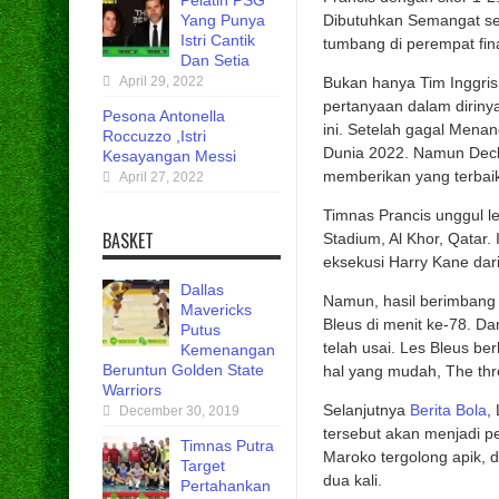
Pelatih PSG
Yang Punya
Dibutuhkan Semangat sep
Istri Cantik
tumbang di perempat fina
Dan Setia
April 29, 2022
Bukan hanya Tim Inggris 
pertanyaan dalam diriny
Pesona Antonella
ini. Setelah gagal Menan
Roccuzzo ,Istri
Dunia 2022. Namun Decla
Kesayangan Messi
memberikan yang terbaik
April 27, 2022
Timnas Prancis unggul le
BASKET
Stadium, Al Khor, Qatar
eksekusi Harry Kane dari t
Dallas
Namun, hasil berimbang 
Mavericks
Bleus di menit ke-78. Da
Putus
telah usai. Les Bleus be
Kemenangan
Beruntun Golden State
hal yang mudah, The thr
Warriors
Selanjutnya
Berita Bola
,
December 30, 2019
tersebut akan menjadi 
Timnas Putra
Maroko tergolong apik,
Target
dua kali.
Pertahankan