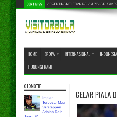
DON'T MISS
ARGENTINA MELEDAK DALAM PIALA DUNIA 2
PRANCIS MELANGKAH KE BABAK FINAL
HOME
EROPA
INTERNASIONAL
INDONESI
HUBUNGI KAMI
OTOMOTIF
GELAR PIALA 
Impian
Terbesar Max
Verstappen
Adalah Raih
Juara F1