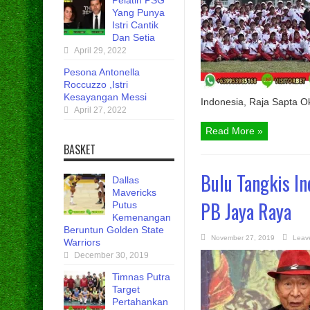
Pelatih PSG
Yang Punya
Istri Cantik
Dan Setia
April 29, 2022
Pesona Antonella
Roccuzzo ,Istri
Kesayangan Messi
Indonesia, Raja Sapta O
April 27, 2022
Read More »
BASKET
Bulu Tangkis I
Dallas
Mavericks
PB Jaya Raya
Putus
Kemenangan
Beruntun Golden State
November 27, 2019
Leav
Warriors
December 30, 2019
Timnas Putra
Target
Pertahankan