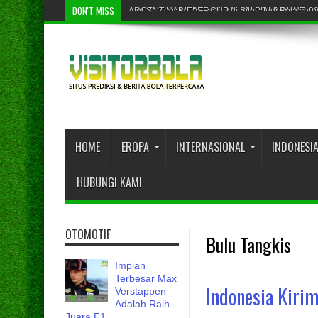
DON'T MISS
Atur Strategi Bet AFF CUP di Situs Judi Bola Ter
ARGENTINA MELEDAK DALAM PIALA DUNIA 2
HOME
EROPA
INTERNASIONAL
INDONESI
HUBUNGI KAMI
OTOMOTIF
Bulu Tangkis
Impian
Terbesar Max
Indonesia Kiri
Verstappen
Adalah Raih
Juara F1