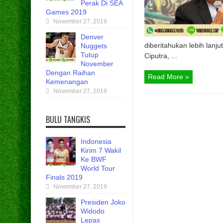
Perak Di SEA
Games 2019
November 27, 2019
Denver
diberitahukan lebih lanj
Nuggets
Tutup
Ciputra, ...
November
Dengan Raihan
Read More »
Kemenangan
November 27, 2019
BULU TANGKIS
Indonesia
Kirim 7 Wakil
Ke BWF
World Tour
Finals 2019
November 27, 2019
Presiden Joko
Widodo
Lepas