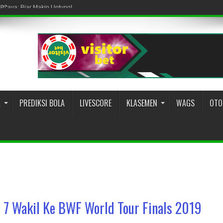
percaya: Biar Makin Untung!
022
A
PREDIKSI BOLA
LIVESCORE
KLASEMEN
WAGS
OTO
m 7 Wakil Ke BWF World Tour Finals 2019