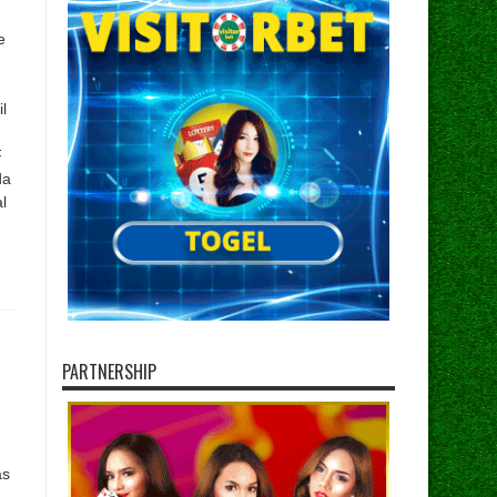
e
l
F
da
l
PARTNERSHIP
as