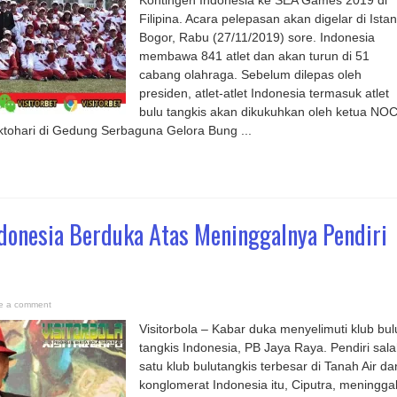
Kontingen Indonesia ke SEA Games 2019 di
Filipina. Acara pelepasan akan digelar di Ista
Bogor, Rabu (27/11/2019) sore. Indonesia
membawa 841 atlet dan akan turun di 51
cabang olahraga. Sebelum dilepas oleh
presiden, atlet-atlet Indonesia termasuk atlet
bulu tangkis akan dikukuhkan oleh ketua NO
ktohari di Gedung Serbaguna Gelora Bung ...
ndonesia Berduka Atas Meninggalnya Pendiri
e a comment
Visitorbola – Kabar duka menyelimuti klub bul
tangkis Indonesia, PB Jaya Raya. Pendiri sal
satu klub bulutangkis terbesar di Tanah Air da
konglomerat Indonesia itu, Ciputra, meningga