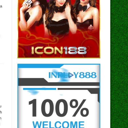
na
C
u
ah
n
l