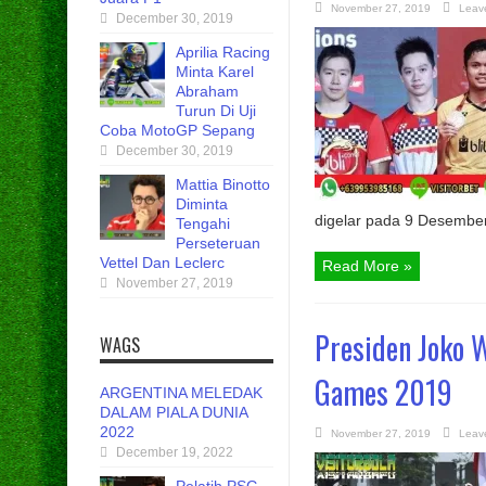
November 27, 2019
Leav
December 30, 2019
Aprilia Racing
Minta Karel
Abraham
Turun Di Uji
Coba MotoGP Sepang
December 30, 2019
Mattia Binotto
Diminta
digelar pada 9 Desember.
Tengahi
Perseteruan
Vettel Dan Leclerc
Read More »
November 27, 2019
Presiden Joko 
WAGS
Games 2019
ARGENTINA MELEDAK
DALAM PIALA DUNIA
2022
November 27, 2019
Leav
December 19, 2022