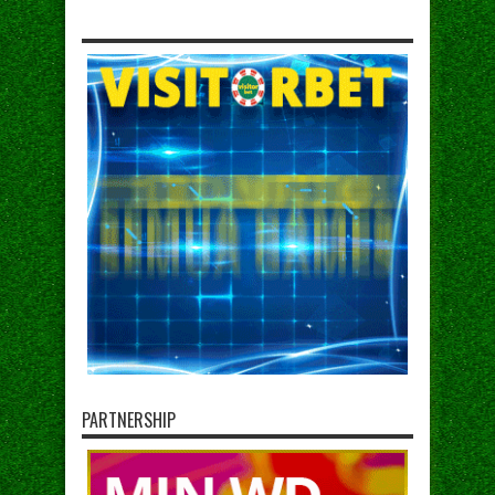
PARTNERSHIP