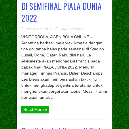
DI SEMIFINAL PIALA DUNIA
2022
December 15, 2022
Leave a comment
VISITORBOLA, AGEN BOLA ONLINE –
Argentina berhasil melabrak Kroasia dengan
tiga gol tanpa balas pada semifinal di Stadion
Lusail, Doha, Qatar, Rabu dini hari. La
Albiceleste akan menghadapi Prancis pada
babak final PIALA DUNIA 2022. Menurut
manager Timnas Prancis, Didier Deschamps,
Les Bleus akan mempersiapkan taktik jitu
untuk menghadapi Argentina terutama untuk
menghentikan pergerakan Lionel Messi. Hal ini
bertujuan untuk ...
Read More »