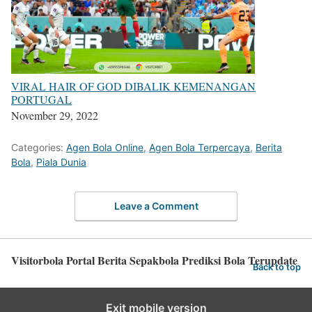
VIRAL HAIR OF GOD DIBALIK KEMENANGAN
PORTUGAL
November 29, 2022
Categories:
Agen Bola Online
,
Agen Bola Terpercaya
,
Berita
Bola
,
Piala Dunia
Leave a Comment
Visitorbola Portal Berita Sepakbola Prediksi Bola Terupdate
Back to top
Exit mobile version