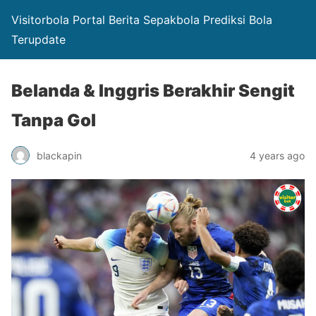
Visitorbola Portal Berita Sepakbola Prediksi Bola
Terupdate
Belanda & Inggris Berakhir Sengit
Tanpa Gol
blackapin
4 years ago