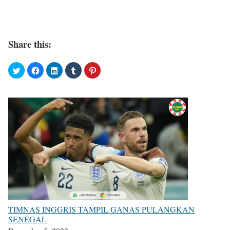
Share this:
TIMNAS INGGRIS TAMPIL GANAS PULANGKAN
SENEGAL