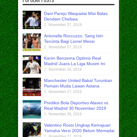
POPULAR POSTS
Dani Parejo Waspadai Misi Balas
Dendam Chelsea
November 27, 2019
Antonella Roccuzzo, Sang Istri
Tercinta Bagi Lionel Messi
November 27, 2019
Karim Benzema Optimis Real
Madrid Juara La Liga Musim Ini
December 16, 2019
Manchester United Bakal Turunkan
Pemain Muda Lawan Astana
November 27, 2019
Prediksi Bola Deportivo Alaves vs
Real Madrid 30 November 2019
November 26, 2019
Valentino Rossi Ungkap Kemajuan
Yamaha Versi 2020 Belum Memadai
November 27, 2019