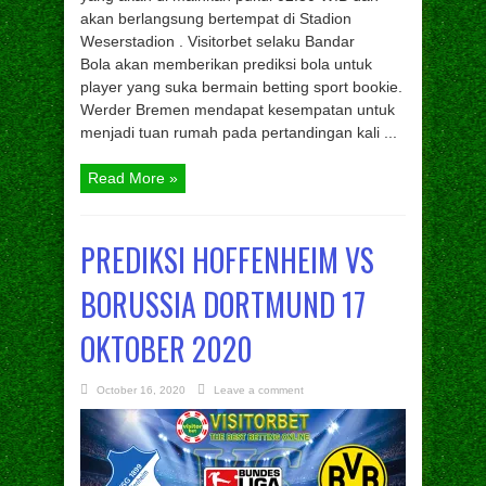
akan berlangsung bertempat di Stadion
Weserstadion . Visitorbet selaku Bandar
Bola akan memberikan prediksi bola untuk
player yang suka bermain betting sport bookie.
Werder Bremen mendapat kesempatan untuk
menjadi tuan rumah pada pertandingan kali ...
Read More »
PREDIKSI HOFFENHEIM VS
BORUSSIA DORTMUND 17
OKTOBER 2020
October 16, 2020
Leave a comment