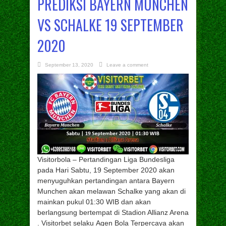
PREDIKSI BAYERN MUNCHEN
VS SCHALKE 19 SEPTEMBER
2020
September 13, 2020
Leave a comment
Visitorbola – Pertandingan Liga Bundesliga
pada Hari Sabtu, 19 September 2020 akan
menyuguhkan pertandingan antara Bayern
Munchen akan melawan Schalke yang akan di
mainkan pukul 01:30 WIB dan akan
berlangsung bertempat di Stadion Allianz Arena
. Visitorbet selaku Agen Bola Terpercaya akan