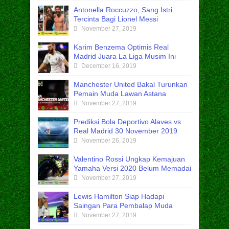
Antonella Roccuzzo, Sang Istri
Tercinta Bagi Lionel Messi
November 27, 2019
Karim Benzema Optimis Real
Madrid Juara La Liga Musim Ini
December 16, 2019
Manchester United Bakal Turunkan
Pemain Muda Lawan Astana
November 27, 2019
Prediksi Bola Deportivo Alaves vs
Real Madrid 30 November 2019
November 26, 2019
Valentino Rossi Ungkap Kemajuan
Yamaha Versi 2020 Belum Memadai
November 27, 2019
Lewis Hamilton Siap Hadapi
Saingan Para Pembalap Muda
November 27, 2019