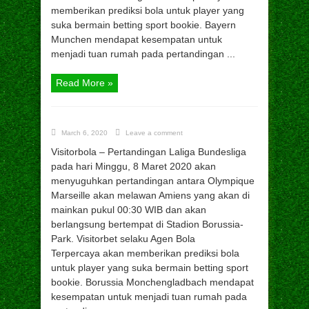
memberikan prediksi bola untuk player yang
suka bermain betting sport bookie. Bayern
Munchen mendapat kesempatan untuk
menjadi tuan rumah pada pertandingan ...
Read More »
March 6, 2020
Leave a comment
Visitorbola – Pertandingan Laliga Bundesliga
pada hari Minggu, 8 Maret 2020 akan
menyuguhkan pertandingan antara Olympique
Marseille akan melawan Amiens yang akan di
mainkan pukul 00:30 WIB dan akan
berlangsung bertempat di Stadion Borussia-
Park. Visitorbet selaku Agen Bola
Terpercaya akan memberikan prediksi bola
untuk player yang suka bermain betting sport
bookie. Borussia Monchengladbach mendapat
kesempatan untuk menjadi tuan rumah pada