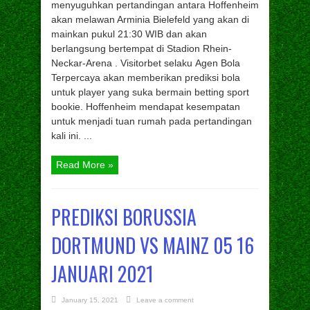
menyuguhkan pertandingan antara Hoffenheim
akan melawan Arminia Bielefeld yang akan di
mainkan pukul 21:30 WIB dan akan
berlangsung bertempat di Stadion Rhein-
Neckar-Arena . Visitorbet selaku Agen Bola
Terpercaya akan memberikan prediksi bola
untuk player yang suka bermain betting sport
bookie. Hoffenheim mendapat kesempatan
untuk menjadi tuan rumah pada pertandingan
kali ini. ...
Read More »
PREDIKSI BORUSSIA
DORTMUND VS MAINZ 05 16
JANUARI 2021
January 15, 2021
Leave a comment