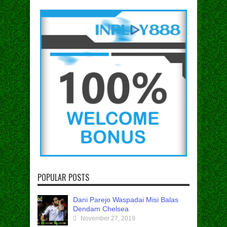
POPULAR POSTS
Dani Parejo Waspadai Misi Balas
Dendam Chelsea
November 27, 2019