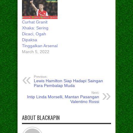
Curhat Granit
Xhaka: Sering
Dicaci, Ogah
Dipaksa
Tinggalkan Arsenal
March 5, 2022
Previous:
Lewis Hamilton Siap Hadapi Saingan
Para Pembalap Muda
Next:
Intip Linda Morselli, Mantan Pasangan
Valentino Rossi
ABOUT BLACKAPIN