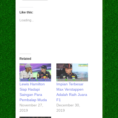
Like this:
Loading...
Related
Lewis Hamilton
Impian Terbesar
Siap Hadapi
Max Verstappen
Saingan Para
Adalah Raih Juara
Pembalap Muda
F1
November 27,
December 30,
2019
2019