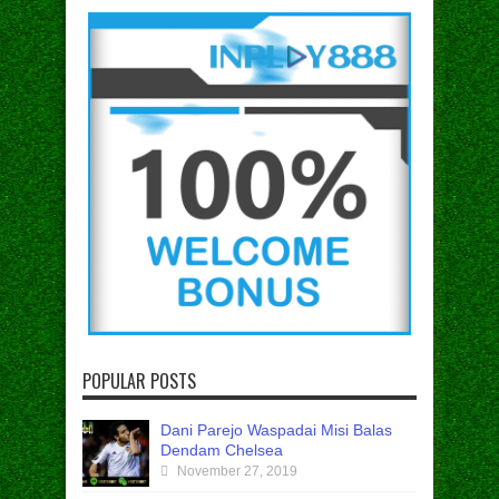
POPULAR POSTS
Dani Parejo Waspadai Misi Balas
Dendam Chelsea
November 27, 2019