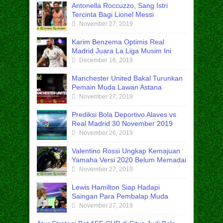
Antonella Roccuzzo, Sang Istri
Tercinta Bagi Lionel Messi
November 27, 2019
Karim Benzema Optimis Real
Madrid Juara La Liga Musim Ini
December 16, 2019
Manchester United Bakal Turunkan
Pemain Muda Lawan Astana
November 27, 2019
Prediksi Bola Deportivo Alaves vs
Real Madrid 30 November 2019
November 26, 2019
Valentino Rossi Ungkap Kemajuan
Yamaha Versi 2020 Belum Memadai
November 27, 2019
Lewis Hamilton Siap Hadapi
Saingan Para Pembalap Muda
November 27, 2019