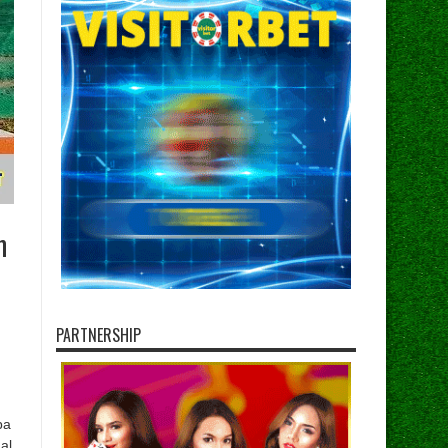
m
PARTNERSHIP
ba
al