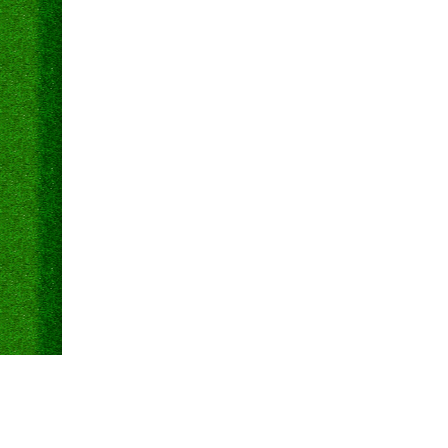
Visitorbola Portal Berita Sepakbola