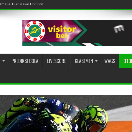
percaya: Biar Makin Untung!
022
A
PREDIKSI BOLA
LIVESCORE
KLASEMEN
WAGS
OTO