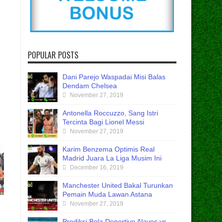
POPULAR POSTS
Dani Parejo Waspadai Misi Balas
Dendam Chelsea
November 27, 2019
Antonella Roccuzzo, Sang Istri
Tercinta Bagi Lionel Messi
November 27, 2019
Karim Benzema Optimis Real
Madrid Juara La Liga Musim Ini
December 16, 2019
Manchester United Bakal Turunkan
Pemain Muda Lawan Astana
November 27, 2019
Prediksi Bola Deportivo Alaves vs