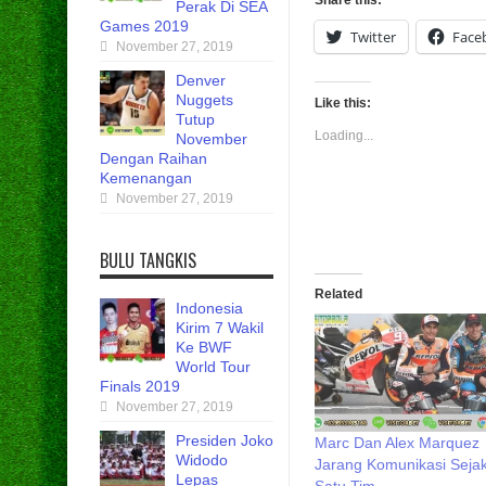
Share this:
Perak Di SEA
Games 2019
Twitter
Face
November 27, 2019
Denver
Nuggets
Like this:
Tutup
Loading...
November
Dengan Raihan
Kemenangan
November 27, 2019
BULU TANGKIS
Related
Indonesia
Kirim 7 Wakil
Ke BWF
World Tour
Finals 2019
November 27, 2019
Presiden Joko
Marc Dan Alex Marquez
Widodo
Jarang Komunikasi Seja
Lepas