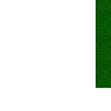
DISCLAIMER
PRIVACY POLICY