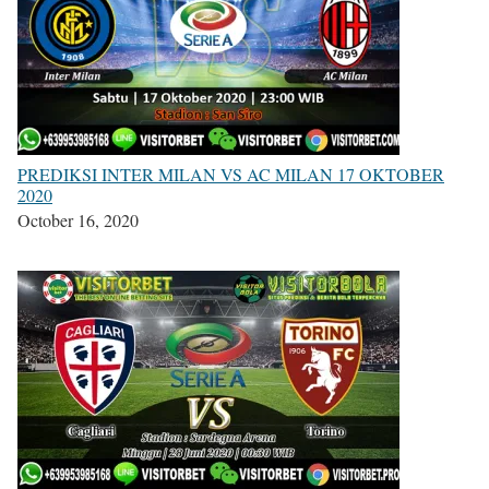
PREDIKSI INTER MILAN VS AC MILAN 17 OKTOBER
2020
October 16, 2020