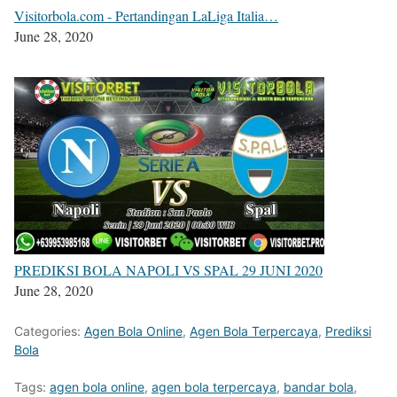
Visitorbola.com - Pertandingan LaLiga Italia…
June 28, 2020
PREDIKSI BOLA NAPOLI VS SPAL 29 JUNI 2020
June 28, 2020
Categories:
Agen Bola Online
,
Agen Bola Terpercaya
,
Prediksi
Bola
Tags:
agen bola online
,
agen bola terpercaya
,
bandar bola
,