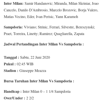
Inter Milan:
Samir Handanovic; Miranda, Milan Skriniar, Joao
Cancelo, Danilo D’Ambrosio, Marcelo Brozovic, Borja Valero,
Matias Vecino, Eder, Ivan Perisic, Yann Karamoh
Sampdoria:
Viviano; Strinic, Ferrari, Silvestre, Bereszynski;
Praet, Torreira, Linetty; Ramirez; Quagliarella, Zapata
Jadwal Pertandingan Inter Milan Vs Sampdoria :
Tanggal :
Sabtu, 22 Juni 2020
Pukul :
02:45 WIB
Stadion :
Giuseppe Meazza
Bursa Taruhan Inter Milan Vs Sampdoria :
Handicap :
Inter Milan 0 – 1 1/4 Sampdoria
Over/Under :
2 2/2