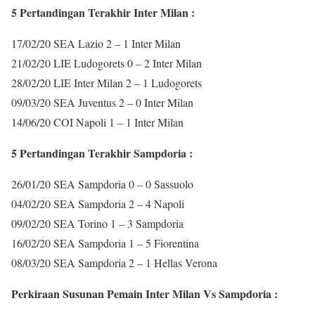
5 Pertandingan Terakhir Inter Milan :
17/02/20 SEA Lazio 2 – 1 Inter Milan
21/02/20 LIE Ludogorets 0 – 2 Inter Milan
28/02/20 LIE Inter Milan 2 – 1 Ludogorets
09/03/20 SEA Juventus 2 – 0 Inter Milan
14/06/20 COI Napoli 1 – 1 Inter Milan
5 Pertandingan Terakhir Sampdoria :
26/01/20 SEA Sampdoria 0 – 0 Sassuolo
04/02/20 SEA Sampdoria 2 – 4 Napoli
09/02/20 SEA Torino 1 – 3 Sampdoria
16/02/20 SEA Sampdoria 1 – 5 Fiorentina
08/03/20 SEA Sampdoria 2 – 1 Hellas Verona
Perkiraan Susunan Pemain Inter Milan Vs Sampdoria :