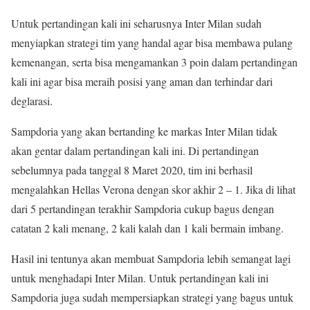
Untuk pertandingan kali ini seharusnya Inter Milan sudah
menyiapkan strategi tim yang handal agar bisa membawa pulang
kemenangan, serta bisa mengamankan 3 poin dalam pertandingan
kali ini agar bisa meraih posisi yang aman dan terhindar dari
deglarasi.
Sampdoria yang akan bertanding ke markas Inter Milan tidak
akan gentar dalam pertandingan kali ini. Di pertandingan
sebelumnya pada tanggal 8 Maret 2020, tim ini berhasil
mengalahkan Hellas Verona dengan skor akhir 2 – 1. Jika di lihat
dari 5 pertandingan terakhir Sampdoria cukup bagus dengan
catatan 2 kali menang, 2 kali kalah dan 1 kali bermain imbang.
Hasil ini tentunya akan membuat Sampdoria lebih semangat lagi
untuk menghadapi Inter Milan. Untuk pertandingan kali ini
Sampdoria juga sudah mempersiapkan strategi yang bagus untuk