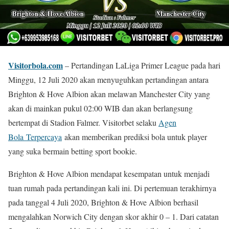
Visitorbola.com
– Pertandingan LaLiga Primer League pada hari
Minggu, 12 Juli 2020 akan menyuguhkan pertandingan antara
Brighton & Hove Albion akan melawan Manchester City yang
akan di mainkan pukul 02:00 WIB dan akan berlangsung
bertempat di Stadion Falmer. Visitorbet selaku
Agen
Bola
Terpercaya
akan memberikan prediksi bola untuk player
yang suka bermain betting sport bookie.
Brighton & Hove Albion mendapat kesempatan untuk menjadi
tuan rumah pada pertandingan kali ini. Di pertemuan terakhirnya
pada tanggal 4 Juli 2020, Brighton & Hove Albion berhasil
mengalahkan Norwich City dengan skor akhir 0 – 1. Dari catatan