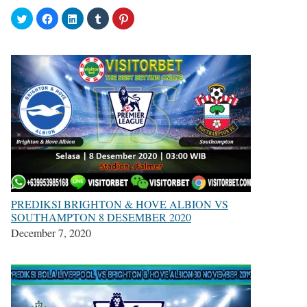
PREDIKSI BRIGHTON & HOVE ALBION VS
SOUTHAMPTON 8 DESEMBER 2020
December 7, 2020