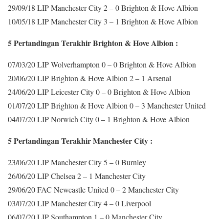
29/09/18 LIP Manchester City 2 – 0 Brighton & Hove Albion
10/05/18 LIP Manchester City 3 – 1 Brighton & Hove Albion
5 Pertandingan Terakhir Brighton & Hove Albion :
07/03/20 LIP Wolverhampton 0 – 0 Brighton & Hove Albion
20/06/20 LIP Brighton & Hove Albion 2 – 1 Arsenal
24/06/20 LIP Leicester City 0 – 0 Brighton & Hove Albion
01/07/20 LIP Brighton & Hove Albion 0 – 3 Manchester United
04/07/20 LIP Norwich City 0 – 1 Brighton & Hove Albion
5 Pertandingan Terakhir Manchester City :
23/06/20 LIP Manchester City 5 – 0 Burnley
26/06/20 LIP Chelsea 2 – 1 Manchester City
29/06/20 FAC Newcastle United 0 – 2 Manchester City
03/07/20 LIP Manchester City 4 – 0 Liverpool
06/07/20 LIP Southampton 1 – 0 Manchester City