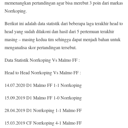
memenangkan pertandingan agar bisa merebut 3 poin dari markas
Norrkoping.
Berikut ini adalah data statistik dari beberapa laga terakhir head to
head yang sudah dilakoni dan hasil dari 5 pertemuan terakhir
masing – masing kedua tim sehingga dapat menjadi bahan untuk
menganalisa skor pertandingan tersebut.
Data Statistik Norrkoping Vs Malmo FF :
Head to Head Norrkoping Vs Malmo FF :
14.07.2020 D1 Malmo FF 1-1 Norrkoping
15.09.2019 D1 Malmo FF 1-0 Norrkoping
28.04.2019 D1 Norrkoping 1-1 Malmo FF
15.03.2019 CF Norrkoping 4-1 Malmo FF