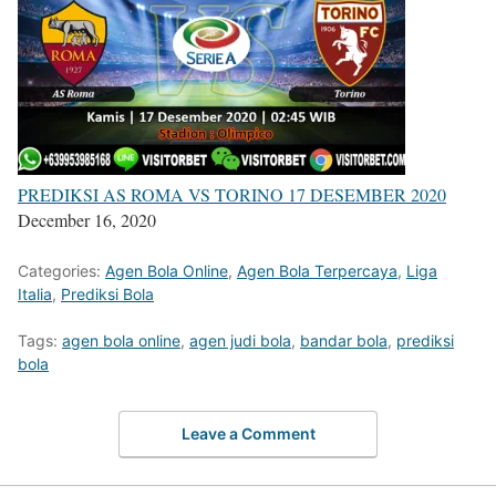
PREDIKSI AS ROMA VS TORINO 17 DESEMBER 2020
December 16, 2020
Categories:
Agen Bola Online
,
Agen Bola Terpercaya
,
Liga
Italia
,
Prediksi Bola
Tags:
agen bola online
,
agen judi bola
,
bandar bola
,
prediksi
bola
Leave a Comment