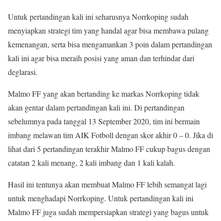
Untuk pertandingan kali ini seharusnya Norrkoping sudah
menyiapkan strategi tim yang handal agar bisa membawa pulang
kemenangan, serta bisa mengamankan 3 poin dalam pertandingan
kali ini agar bisa meraih posisi yang aman dan terhindar dari
deglarasi.
Malmo FF yang akan bertanding ke markas Norrkoping tidak
akan gentar dalam pertandingan kali ini. Di pertandingan
sebelumnya pada tanggal 13 September 2020, tim ini bermain
imbang melawan tim AIK Fotboll dengan skor akhir 0 – 0. Jika di
lihat dari 5 pertandingan terakhir Malmo FF cukup bagus dengan
catatan 2 kali menang, 2 kali imbang dan 1 kali kalah.
Hasil ini tentunya akan membuat Malmo FF lebih semangat lagi
untuk menghadapi Norrkoping. Untuk pertandingan kali ini
Malmo FF juga sudah mempersiapkan strategi yang bagus untuk