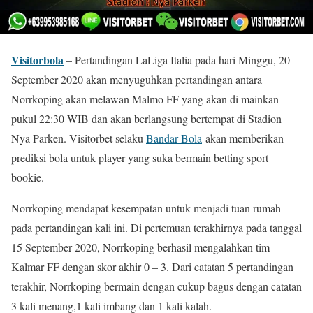
Visitorbola
– Pertandingan LaLiga Italia pada hari Minggu, 20
September 2020 akan menyuguhkan pertandingan antara
Norrkoping akan melawan Malmo FF yang akan di mainkan
pukul 22:30 WIB dan akan berlangsung bertempat di Stadion
Nya Parken. Visitorbet selaku
Bandar Bola
akan memberikan
prediksi bola untuk player yang suka bermain betting sport
bookie.
Norrkoping mendapat kesempatan untuk menjadi tuan rumah
pada pertandingan kali ini. Di pertemuan terakhirnya pada tanggal
15 September 2020, Norrkoping berhasil mengalahkan tim
Kalmar FF dengan skor akhir 0 – 3. Dari catatan 5 pertandingan
terakhir, Norrkoping bermain dengan cukup bagus dengan catatan
3 kali menang,1 kali imbang dan 1 kali kalah.