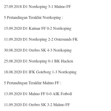
27.09.2018 D1 Norrkoping 3-1 Malmo FF
5 Pertandingan Terakhir Norrkoping :
15.09.2020 D1 Kalmar FF 0-2 Norrkoping
11.09.2020 D1 Norrkoping 2-2 Ostersunds FK
30.08.2020 D1 Orebro SK 4-3 Norrkoping
25.08.2020 D1 Norrkoping 0-1 BK Hacken
18.08.2020 D1 IFK Goteborg 1-3 Norrkoping
5 Pertandingan Terakhir Malmo FF :
13.09.2020 D1 Malmo FF 0-0 AIK Fotboll
11.09.2020 D1 Orebro SK 3-2 Malmo FF