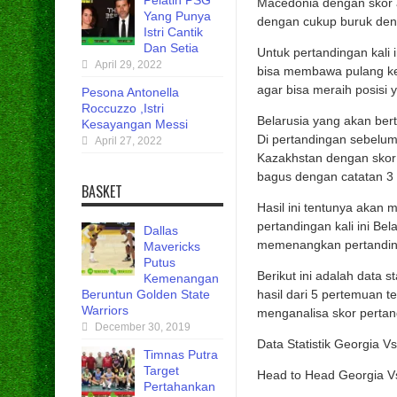
Pelatih PSG
Macedonia dengan skor ak
Yang Punya
dengan cukup buruk denga
Istri Cantik
Dan Setia
Untuk pertandingan kali
April 29, 2022
bisa membawa pulang ke
agar bisa meraih posisi 
Pesona Antonella
Roccuzzo ,Istri
Belarusia yang akan bert
Kesayangan Messi
Di pertandingan sebelum
April 27, 2022
Kazakhstan dengan skor ak
bagus dengan catatan 3 k
BASKET
Hasil ini tentunya akan
pertandingan kali ini Be
Dallas
memenangkan pertanding
Mavericks
Putus
Berikut ini adalah data s
Kemenangan
hasil dari 5 pertemuan 
Beruntun Golden State
Warriors
menganalisa skor pertan
December 30, 2019
Data Statistik Georgia Vs
Timnas Putra
Target
Head to Head Georgia Vs
Pertahankan