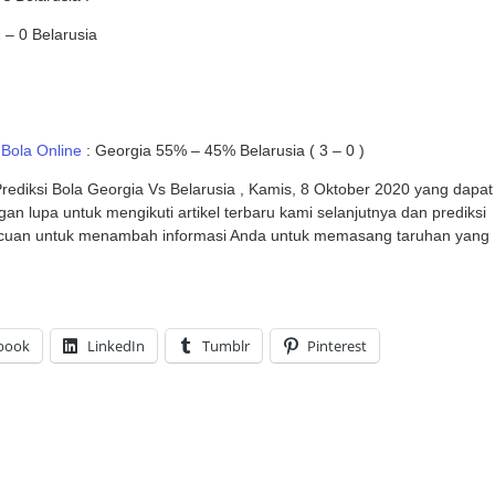
 – 0 Belarusia
Bola Online
: Georgia 55% – 45% Belarusia ( 3 – 0 )
Prediksi Bola Georgia Vs Belarusia , Kamis, 8 Oktober 2020 yang dapat
gan lupa untuk mengikuti artikel terbaru kami selanjutnya dan prediksi
 acuan untuk menambah informasi Anda untuk memasang taruhan yang
book
LinkedIn
Tumblr
Pinterest