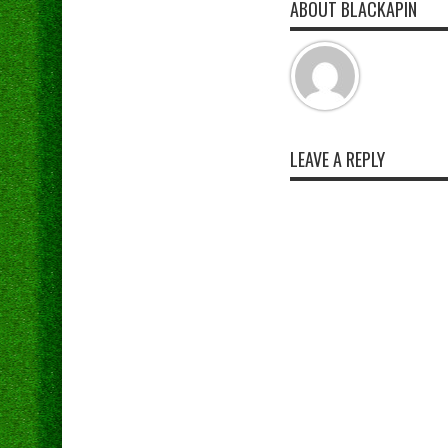
ABOUT BLACKAPIN
LEAVE A REPLY