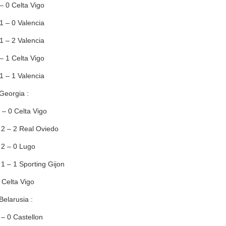
– 0 Celta Vigo
1 – 0 Valencia
1 – 2 Valencia
– 1 Celta Vigo
1 – 1 Valencia
Georgia :
 – 0 Celta Vigo
 2 – 2 Real Oviedo
 2 – 0 Lugo
1 – 1 Sporting Gijon
 Celta Vigo
Belarusia :
– 0 Castellon