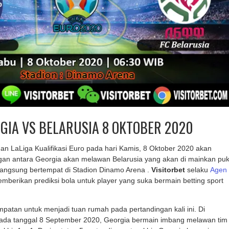
RGIA VS BELARUSIA 8 OKTOBER 2020
an LaLiga Kualifikasi Euro pada hari Kamis, 8 Oktober 2020 akan
an antara Georgia akan melawan Belarusia yang akan di mainkan puk
langsung bertempat di Stadion Dinamo Arena .
Visitorbet
selaku
Agen
berikan prediksi bola untuk player yang suka bermain betting sport
atan untuk menjadi tuan rumah pada pertandingan kali ini. Di
pada tanggal 8 September 2020, Georgia bermain imbang melawan tim