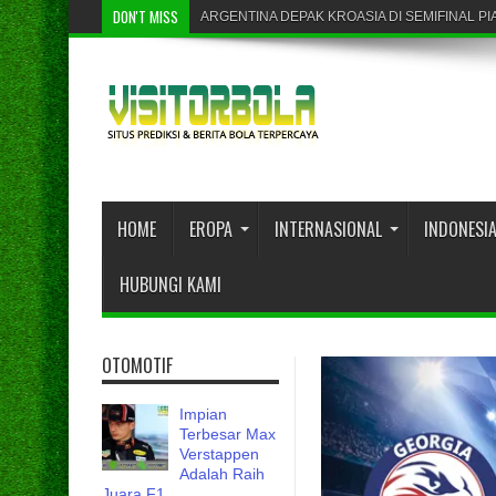
DON'T MISS
PRANCIS MELANGKAH KE BABAK FINAL
ARGENTINA DEPAK KROASIA DI SEMIFINAL PI
HOME
EROPA
INTERNASIONAL
INDONESI
HUBUNGI KAMI
OTOMOTIF
Impian
Terbesar Max
Verstappen
Adalah Raih
Juara F1