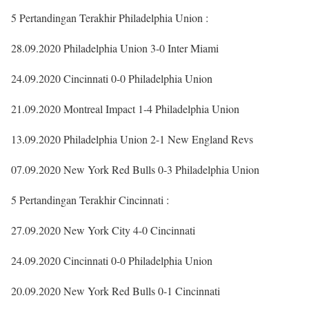
5 Pertandingan Terakhir Philadelphia Union :
28.09.2020 Philadelphia Union 3-0 Inter Miami
24.09.2020 Cincinnati 0-0 Philadelphia Union
21.09.2020 Montreal Impact 1-4 Philadelphia Union
13.09.2020 Philadelphia Union 2-1 New England Revs
07.09.2020 New York Red Bulls 0-3 Philadelphia Union
5 Pertandingan Terakhir Cincinnati :
27.09.2020 New York City 4-0 Cincinnati
24.09.2020 Cincinnati 0-0 Philadelphia Union
20.09.2020 New York Red Bulls 0-1 Cincinnati