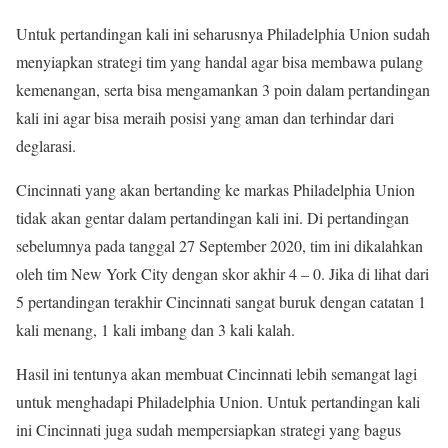
Untuk pertandingan kali ini seharusnya Philadelphia Union sudah
menyiapkan strategi tim yang handal agar bisa membawa pulang
kemenangan, serta bisa mengamankan 3 poin dalam pertandingan
kali ini agar bisa meraih posisi yang aman dan terhindar dari
deglarasi.
Cincinnati yang akan bertanding ke markas Philadelphia Union
tidak akan gentar dalam pertandingan kali ini. Di pertandingan
sebelumnya pada tanggal 27 September 2020, tim ini dikalahkan
oleh tim New York City dengan skor akhir 4 – 0. Jika di lihat dari
5 pertandingan terakhir Cincinnati sangat buruk dengan catatan 1
kali menang, 1 kali imbang dan 3 kali kalah.
Hasil ini tentunya akan membuat Cincinnati lebih semangat lagi
untuk menghadapi Philadelphia Union. Untuk pertandingan kali
ini Cincinnati juga sudah mempersiapkan strategi yang bagus