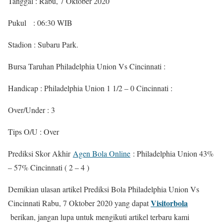
Tanggal : Rabu, 7 Oktober 2020
Pukul : 06:30 WIB
Stadion : Subaru Park.
Bursa Taruhan Philadelphia Union Vs Cincinnati :
Handicap : Philadelphia Union 1 1/2 – 0 Cincinnati :
Over/Under : 3
Tips O/U : Over
Prediksi Skor Akhir
Agen Bola Online
: Philadelphia Union 43%
– 57% Cincinnati ( 2 – 4 )
Demikian ulasan artikel Prediksi Bola Philadelphia Union Vs
Visitorbola
Cincinnati Rabu, 7 Oktober 2020 yang dapat
berikan, jangan lupa untuk mengikuti artikel terbaru kami