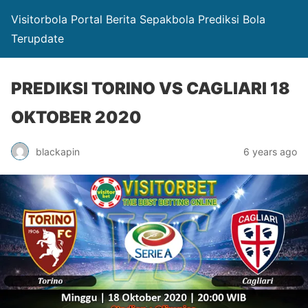
Visitorbola Portal Berita Sepakbola Prediksi Bola
Terupdate
PREDIKSI TORINO VS CAGLIARI 18
OKTOBER 2020
blackapin
6 years ago