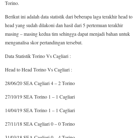
Torino.
Berikut ini adalah data statistik dari beberapa laga terakhir head to
head yang sudah dilakoni dan hasil dari 5 pertemuan terakhir
masing – masing kedua tim sehingga dapat menjadi bahan untuk
menganalisa skor pertandingan tersebut.
Data Statistik Torino Vs Cagliari :
Head to Head Torino Vs Cagliari :
28/06/20 SEA Cagliari 4 – 2 Torino
27/10/19 SEA Torino 1 – 1 Cagliari
14/04/19 SEA Torino 1 – 1 Cagliari
27/11/18 SEA Cagliari 0 – 0 Torino
31/03/18 SEA Cagliari 0 – 4 Torino