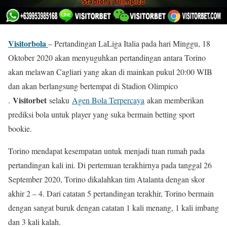
Visitorbola
– Pertandingan LaLiga Italia pada hari Minggu, 18
Oktober 2020 akan menyuguhkan pertandingan antara Torino
akan melawan Cagliari yang akan di mainkan pukul 20:00 WIB
dan akan berlangsung bertempat di Stadion Olimpico
Visitorbet
.
selaku
Agen Bola Terpercaya
akan memberikan
prediksi bola untuk player yang suka bermain betting sport
bookie.
Torino mendapat kesempatan untuk menjadi tuan rumah pada
pertandingan kali ini. Di pertemuan terakhirnya pada tanggal 26
September 2020, Torino dikalahkan tim Atalanta dengan skor
akhir 2 – 4. Dari catatan 5 pertandingan terakhir, Torino bermain
dengan sangat buruk dengan catatan 1 kali menang, 1 kali imbang
dan 3 kali kalah.