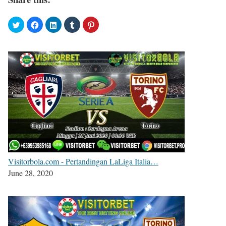
Visitorbola.com - Pertandingan LaLiga Italia…
June 28, 2020