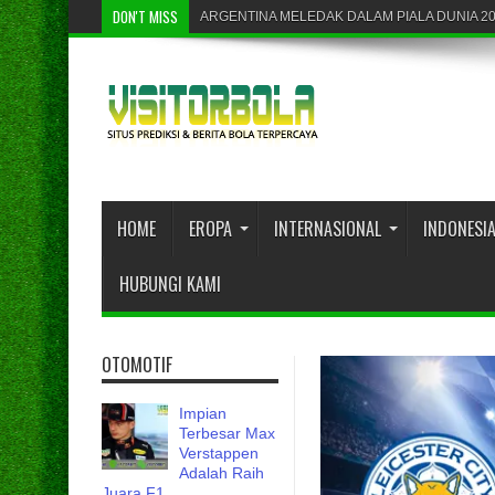
DON'T MISS
ARGENTINA MELEDAK DALAM PIALA DUNIA 2
PRANCIS MELANGKAH KE BABAK FINAL
HOME
EROPA
INTERNASIONAL
INDONESI
HUBUNGI KAMI
OTOMOTIF
Impian
Terbesar Max
Verstappen
Adalah Raih
Juara F1