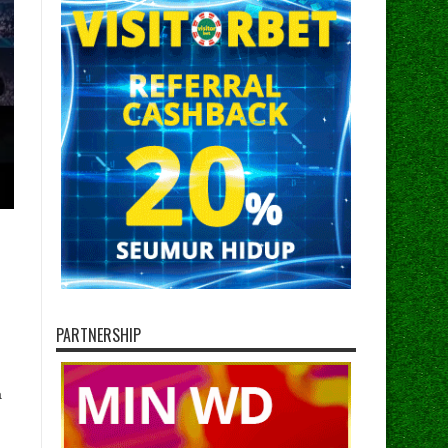
PARTNERSHIP
a