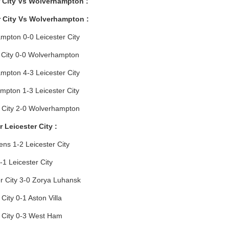
er City Vs Wolverhampton :
r City Vs Wolverhampton :
pton 0-0 Leicester City
 City 0-0 Wolverhampton
pton 4-3 Leicester City
pton 1-3 Leicester City
 City 2-0 Wolverhampton
 Leicester City :
ns 1-2 Leicester City
1 Leicester City
r City 3-0 Zorya Luhansk
City 0-1 Aston Villa
 City 0-3 West Ham