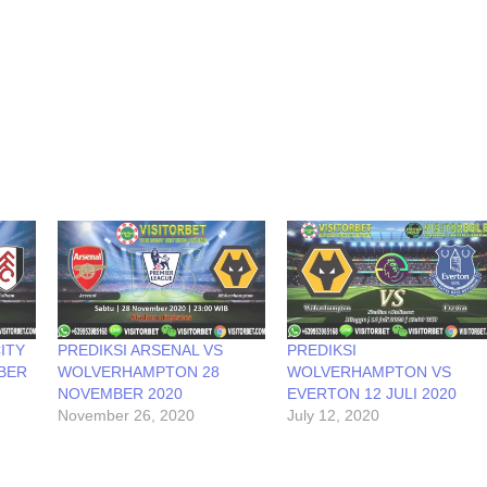
ITY
PREDIKSI ARSENAL VS
PREDIKSI
BER
WOLVERHAMPTON 28
WOLVERHAMPTON VS
NOVEMBER 2020
EVERTON 12 JULI 2020
November 26, 2020
July 12, 2020