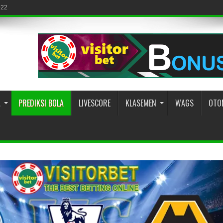
022
A
PREDIKSI BOLA
LIVESCORE
KLASEMEN
WAGS
OTO