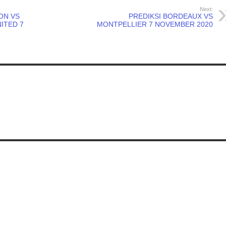
Next:
ON VS
PREDIKSI BORDEAUX VS
ITED 7
MONTPELLIER 7 NOVEMBER 2020