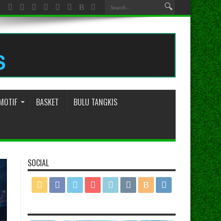
MOTIF
BASKET
BULU TANGKIS
SOCIAL