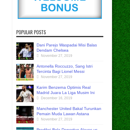
POPULAR POSTS
Dani Parejo Waspadai Misi Balas
Dendam Chelsea
November 27, 2019
Antonella Roccuzzo, Sang Istri
Tercinta Bagi Lionel Messi
November 27, 2019
Karim Benzema Optimis Real
Madrid Juara La Liga Musim Ini
December 16, 2019
Manchester United Bakal Turunkan
Pemain Muda Lawan Astana
November 27, 2019
Prediksi Bola Deportivo Alaves vs