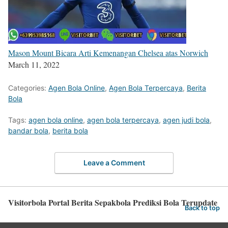
Mason Mount Bicara Arti Kemenangan Chelsea atas Norwich
March 11, 2022
Categories:
Agen Bola Online
,
Agen Bola Terpercaya
,
Berita
Bola
Tags:
agen bola online
,
agen bola terpercaya
,
agen judi bola
,
bandar bola
,
berita bola
Leave a Comment
Visitorbola Portal Berita Sepakbola Prediksi Bola Terupdate
Back to top