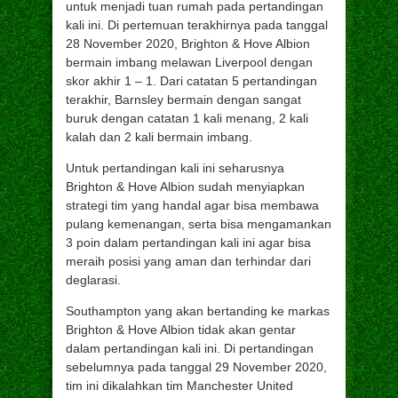
untuk menjadi tuan rumah pada pertandingan
kali ini. Di pertemuan terakhirnya pada tanggal
28 November 2020, Brighton & Hove Albion
bermain imbang melawan Liverpool dengan
skor akhir 1 – 1. Dari catatan 5 pertandingan
terakhir, Barnsley bermain dengan sangat
buruk dengan catatan 1 kali menang, 2 kali
kalah dan 2 kali bermain imbang.
Untuk pertandingan kali ini seharusnya
Brighton & Hove Albion sudah menyiapkan
strategi tim yang handal agar bisa membawa
pulang kemenangan, serta bisa mengamankan
3 poin dalam pertandingan kali ini agar bisa
meraih posisi yang aman dan terhindar dari
deglarasi.
Southampton yang akan bertanding ke markas
Brighton & Hove Albion tidak akan gentar
dalam pertandingan kali ini. Di pertandingan
sebelumnya pada tanggal 29 November 2020,
tim ini dikalahkan tim Manchester United