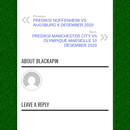
Previous:
PREDIKSI HOFFENHEIM VS
AUGSBURG 8 DESEMBER 2020
Next:
PREDIKSI MANCHESTER CITY VS
OLYMPIQUE MARSEILLE 10
DESEMBER 2020
ABOUT BLACKAPIN
LEAVE A REPLY