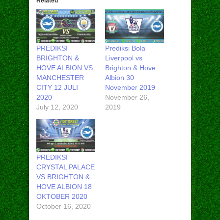
Related
PREDIKSI
Prediksi Bola
BRIGHTON &
Liverpool vs
HOVE ALBION VS
Brighton & Hove
MANCHESTER
Albion 30
CITY 12 JULI
November 2019
2020
November 26,
July 12, 2020
2019
PREDIKSI
CRYSTAL PALACE
VS BRIGHTON &
HOVE ALBION 18
OKTOBER 2020
October 16, 2020