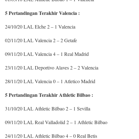
5 Pertandingan Terakhir Valencia :
24/10/20 LAL Elche 2 – 1 Valencia
02/11/20 LAL Valencia 2 – 2 Getafe
09/11/20 LAL Valencia 4 – 1 Real Madrid
23/11/20 LAL Deportivo Alaves 2 – 2 Valencia
28/11/20 LAL Valencia 0 – 1 Atletico Madrid
5 Pertandingan Terakhir Athletic Bilbao :
31/10/20 LAL Athletic Bilbao 2 – 1 Sevilla
09/11/20 LAL Real Valladolid 2 – 1 Athletic Bilbao
24/11/20 LAL Athletic Bilbao 4 – 0 Real Betis