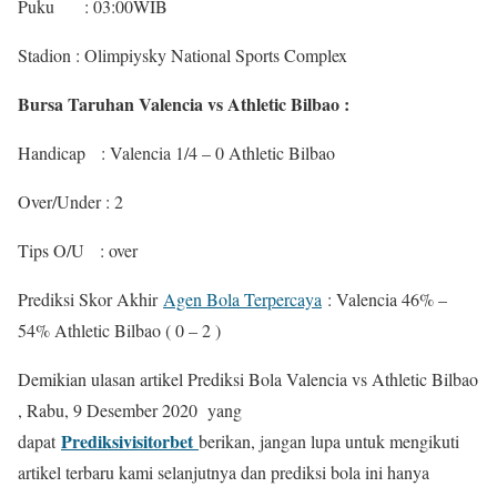
Puku : 03:00WIB
Stadion : Olimpiysky National Sports Complex
Bursa Taruhan Valencia vs Athletic Bilbao :
Handicap : Valencia 1/4 – 0 Athletic Bilbao
Over/Under : 2
Tips O/U : over
Prediksi Skor Akhir
Agen Bola Terpercaya
: Valencia 46% –
54% Athletic Bilbao ( 0 – 2 )
Demikian ulasan artikel Prediksi Bola Valencia vs Athletic Bilbao
, Rabu, 9 Desember 2020 yang
Prediksivisitorbet
dapat
berikan, jangan lupa untuk mengikuti
artikel terbaru kami selanjutnya dan prediksi bola ini hanya