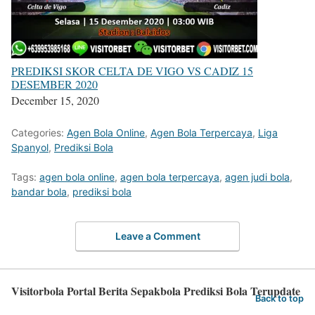
PREDIKSI SKOR CELTA DE VIGO VS CADIZ 15
DESEMBER 2020
December 15, 2020
Categories:
Agen Bola Online
,
Agen Bola Terpercaya
,
Liga
Spanyol
,
Prediksi Bola
Tags:
agen bola online
,
agen bola terpercaya
,
agen judi bola
,
bandar bola
,
prediksi bola
Leave a Comment
Visitorbola Portal Berita Sepakbola Prediksi Bola Terupdate
Back to top