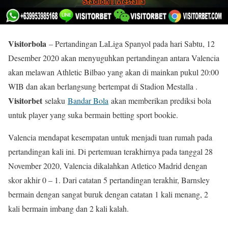
Visitorbola
– Pertandingan LaLiga Spanyol pada hari Sabtu, 12
Desember 2020 akan menyuguhkan pertandingan antara Valencia
akan melawan Athletic Bilbao yang akan di mainkan pukul 20:00
WIB dan akan berlangsung bertempat di Stadion Mestalla .
Visitorbet
selaku
Bandar Bola
akan memberikan prediksi bola
untuk player yang suka bermain betting sport bookie.
Valencia mendapat kesempatan untuk menjadi tuan rumah pada
pertandingan kali ini. Di pertemuan terakhirnya pada tanggal 28
November 2020, Valencia dikalahkan Atletico Madrid dengan
skor akhir 0 – 1. Dari catatan 5 pertandingan terakhir, Barnsley
bermain dengan sangat buruk dengan catatan 1 kali menang, 2
kali bermain imbang dan 2 kali kalah.