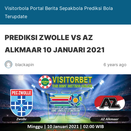
Visitorbola Portal Berita Sepakbola Prediksi Bola
Terupdate
PREDIKSI ZWOLLE VS AZ
ALKMAAR 10 JANUARI 2021
blackapin
6 years ago