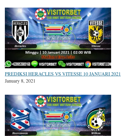
PREDIKSI HERACLES VS VITESSE 10 JANUARI 2021
January 8, 2021