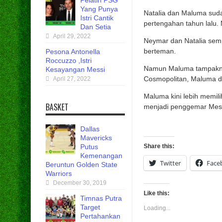
Pelatih PSG
Yang Punya
Natalia dan Maluma sud
Istri Cantik
pertengahan tahun lalu.
Dan Setia
April 29, 2022
Neymar dan Natalia semp
berteman.
Pesona Antonella
Roccuzzo ,Istri
Namun Maluma tampakny
Kesayangan Messi
Cosmopolitan, Maluma di
April 27, 2022
Maluma kini lebih memili
BASKET
menjadi penggemar Messi
Dallas
Mavericks
Putus
Share this:
Kemenangan
Twitter
Face
Beruntun Golden State
Warriors
December 30, 2019
Like this:
Timnas Putra
Target
Loading...
Pertahankan