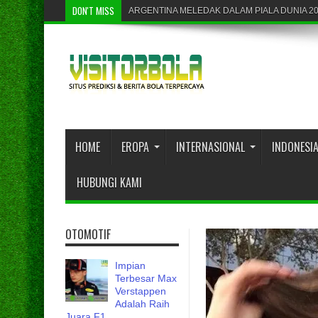
DON'T MISS
ARGENTINA MELEDAK DALAM PIALA DUNIA 2
PRANCIS MELANGKAH KE BABAK FINAL
HOME
EROPA
INTERNASIONAL
INDONESI
HUBUNGI KAMI
OTOMOTIF
Impian
Terbesar Max
Verstappen
Adalah Raih
Juara F1