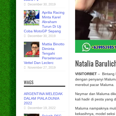
December 30, 2019
Aprilia Racing
Minta Karel
Abraham
Turun Di Uji
Coba MotoGP Sepang
December 30, 2019
Mattia Binotto
Diminta
Tengahi
Perseteruan
Natalia Baruli
Vettel Dan Leclerc
November 27, 2019
VISITORBET
– Bintang P
dengan penyanyi Maluma
WAGS
merebut pacar Maluma.
ARGENTINA MELEDAK
Neymar dan Maluma dike
DALAM PIALA DUNIA
kali hadir di pesta yang 
2022
December 19, 2022
Maluma nampaknya mula
kekasihnya, model seksi 