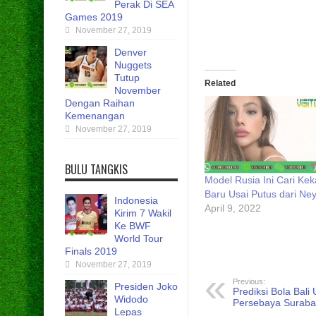
Perak Di SEA
Games 2019
November 27, 2019
Denver
Nuggets
Tutup
Related
November
Dengan Raihan
Kemenangan
November 27, 2019
BULU TANGKIS
Model Rusia Ini Cari Kek
Baru Usai Putus dari Ne
Indonesia
April 9, 2022
Kirim 7 Wakil
Ke BWF
World Tour
Finals 2019
November 27, 2019
Previous:
Presiden Joko
Prediksi Bola Bali
Widodo
Persebaya Suraba
Lepas