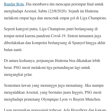
Bandar Bola
, Dia membawa tim mencapai perempat final untuk
menghadapi Arsenal, Sabtu (22/8/2020). Sejauh ini Huitema
melakoni empat laga dan mencetak empat gol di Liga Champions.
Seperti kategori putra, Liga Champions putri berlangsung di
tempat netral karena pandemi Covid-19. Sistem turnamen juga
diberlakukan dan kompetisi berlangsung di Spanyol hingga akhir
bulan nanti.
Di antara keduanya, perjuangan Huitema bisa dikatakan lebih
berat. PSG mesti melakoni tiga pertandingan lagi untuk
mengangkat gelar.
Sementara lawan yang menunggu juga menantang. Jika mampu
mengalahkan Arsenal, yang berstatus juara Inggris, PSG mesti
menghadapi pemenang Olympique Lyon vs Bayern Munchen.
Lyon merupakan pengganjal terbesar. Ada Hegerberg dan kawan-