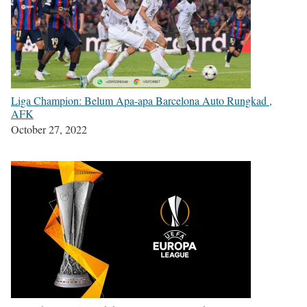
Liga Champion: Belum Apa-apa Barcelona Auto Rungkad ,
AFK
October 27, 2022