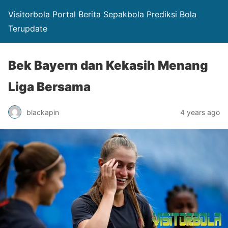
Visitorbola Portal Berita Sepakbola Prediksi Bola
Terupdate
Bek Bayern dan Kekasih Menang
Liga Bersama
blackapin
4 years ago