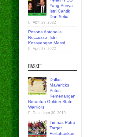
Pelatih PSG
Yang Punya
Istri Cantik
Dan Setia
April 29, 2022
Pesona Antonella
Roccuzzo ,Istri
Kesayangan Messi
April 27, 2022
BASKET
Dallas
Mavericks
Putus
Kemenangan
Beruntun Golden State
Warriors
December 30, 2019
Timnas Putra
Target
Pertahankan