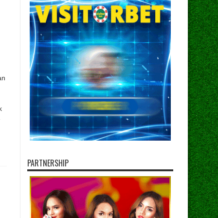
an
k
e
PARTNERSHIP