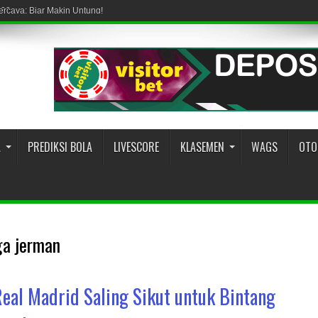
percaya: Biar Makin Untung!
022
A
PREDIKSI BOLA
LIVESCORE
KLASEMEN
WAGS
OTO
ga jerman
eal Madrid Saling Sikut untuk Bintang