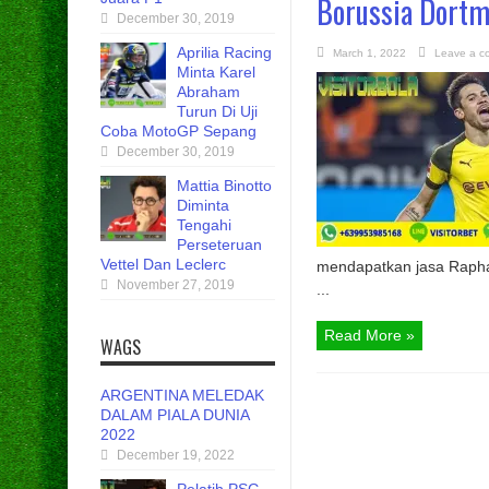
Borussia Dort
December 30, 2019
Aprilia Racing
March 1, 2022
Leave a c
Minta Karel
Abraham
Turun Di Uji
Coba MotoGP Sepang
December 30, 2019
Mattia Binotto
Diminta
Tengahi
Perseteruan
Vettel Dan Leclerc
mendapatkan jasa Raphae
November 27, 2019
...
Read More »
WAGS
ARGENTINA MELEDAK
DALAM PIALA DUNIA
2022
December 19, 2022