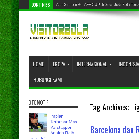
DON'T MISS
Atur Strategi Bet AFF CUP di Situs Judi Bola Ter
ARGENTINA MELEDAK DALAM PIALA DUNIA 2
HOME
EROPA
INTERNASIONAL
INDONESI
HUBUNGI KAMI
OTOMOTIF
Tag Archives:
Li
Impian
Terbesar Max
Barcelona dan R
Verstappen
Adalah Raih
Juara F1