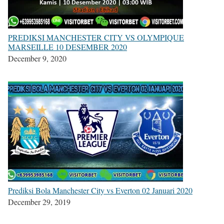
PREDIKSI MANCHESTER CITY VS OLYMPIQUE
MARSEILLE 10 DESEMBER 2020
December 9, 2020
Prediksi Bola Manchester City vs Everton 02 Januari 2020
December 29, 2019