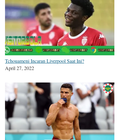
Tchouameni Incaran Liverpool Saat Ini?
April 27, 2022