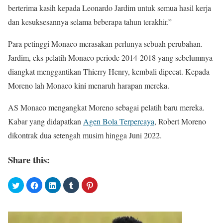
berterima kasih kepada Leonardo Jardim untuk semua hasil kerja
dan kesuksesannya selama beberapa tahun terakhir.”
Para petinggi Monaco merasakan perlunya sebuah perubahan.
Jardim, eks pelatih Monaco periode 2014-2018 yang sebelumnya
diangkat menggantikan Thierry Henry, kembali dipecat. Kepada
Moreno lah Monaco kini menaruh harapan mereka.
AS Monaco mengangkat Moreno sebagai pelatih baru mereka.
Kabar yang didapatkan
Agen Bola Terpercaya
, Robert Moreno
dikontrak dua setengah musim hingga Juni 2022.
Share this: