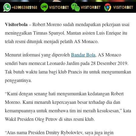
Visitorbola
– Robert Moreno sudah mendapatkan pekerjaan usai
meninggalkan Timnas Spanyol. Mantan asisten Luis Enrique itu
telah resmi ditunjuk menjadi pelatih AS Monaco.
Menurut informasi yang diperoleh
Bandar Bola
, AS Monaco
sendiri baru memecat Leonardo Jardim pada 28 Desember 2019.
Tak butuh waktu lama bagi klub Prancis itu untuk mengumumkan
penggantinya.
“Kami dengan senang hati mengumumkan kedatangan Robert
Moreno. Kami menaruh kepercayaan besar terhadap dia dan
kemampuannya untuk membawa tim ini meraih kesuksesan,” kata
Wakil Presiden Oleg Petrov di situs resmi klub.
“Atas nama Presiden Dmitry Rybolovlev, saya juga ingin