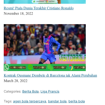
Resmi! Piala Dunia Terakhir Cristiano Ronaldo
November 18, 2022
Kontrak Ousmane Dembele di Barcelona tak Alami Perubahan
March 28, 2022
Categories:
Berita Bola
,
Liga Prancis
Tags:
agen bola terpercaya
,
bandar bola
,
berita bola