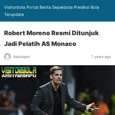
Visitorbola Portal Berita Sepakbola Prediksi Bola
Terupdate
Robert Moreno Resmi Ditunjuk
Jadi Pelatih AS Monaco
blackapin
7 years ago