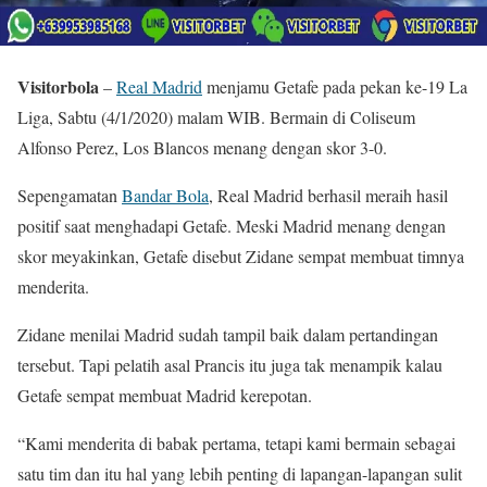
Visitorbola
–
Real Madrid
menjamu Getafe pada pekan ke-19 La
Liga, Sabtu (4/1/2020) malam WIB. Bermain di Coliseum
Alfonso Perez, Los Blancos menang dengan skor 3-0.
Sepengamatan
Bandar Bola
, Real Madrid berhasil meraih hasil
positif saat menghadapi Getafe. Meski Madrid menang dengan
skor meyakinkan, Getafe disebut Zidane sempat membuat timnya
menderita.
Zidane menilai Madrid sudah tampil baik dalam pertandingan
tersebut. Tapi pelatih asal Prancis itu juga tak menampik kalau
Getafe sempat membuat Madrid kerepotan.
“Kami menderita di babak pertama, tetapi kami bermain sebagai
satu tim dan itu hal yang lebih penting di lapangan-lapangan sulit