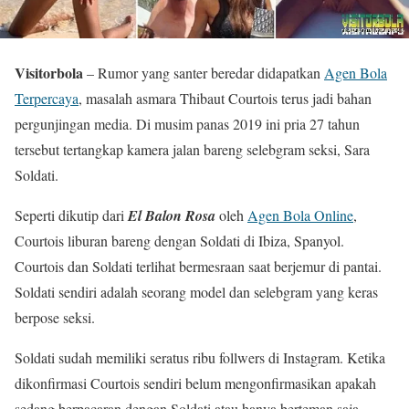
Visitorbola
– Rumor yang santer beredar didapatkan
Agen Bola
Terpercaya
, masalah asmara Thibaut Courtois terus jadi bahan
pergunjingan media. Di musim panas 2019 ini pria 27 tahun
tersebut tertangkap kamera jalan bareng selebgram seksi, Sara
Soldati.
Seperti dikutip dari
El Balon Rosa
oleh
Agen Bola Online
,
Courtois liburan bareng dengan Soldati di Ibiza, Spanyol.
Courtois dan Soldati terlihat bermesraan saat berjemur di pantai.
Soldati sendiri adalah seorang model dan selebgram yang keras
berpose seksi.
Soldati sudah memiliki seratus ribu follwers di Instagram. Ketika
dikonfirmasi Courtois sendiri belum mengonfirmasikan apakah
sedang berpacaran dengan Soldati atau hanya berteman saja.