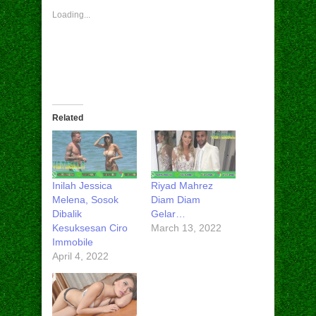
Loading...
Related
Inilah Jessica
Riyad Mahrez
Melena, Sosok
Diam Diam
Dibalik
Gelar…
Kesuksesan Ciro
March 13, 2022
Immobile
April 4, 2022