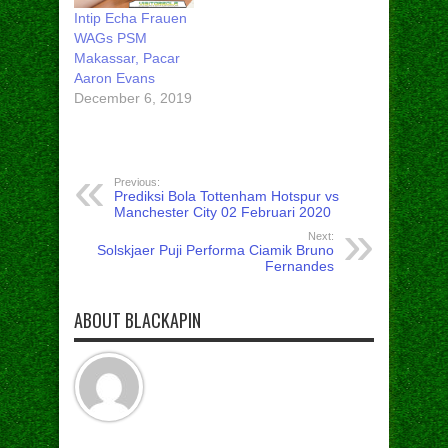
Intip Echa Frauen
WAGs PSM
Makassar, Pacar
Aaron Evans
December 6, 2019
Previous:
Prediksi Bola Tottenham Hotspur vs
Manchester City 02 Februari 2020
Next:
Solskjaer Puji Performa Ciamik Bruno
Fernandes
ABOUT BLACKAPIN