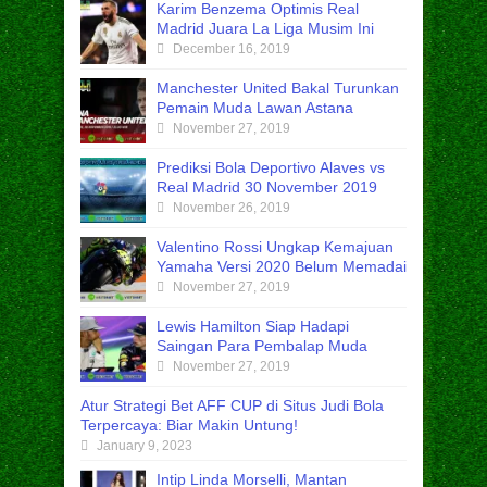
Karim Benzema Optimis Real
Madrid Juara La Liga Musim Ini
December 16, 2019
Manchester United Bakal Turunkan
Pemain Muda Lawan Astana
November 27, 2019
Prediksi Bola Deportivo Alaves vs
Real Madrid 30 November 2019
November 26, 2019
Valentino Rossi Ungkap Kemajuan
Yamaha Versi 2020 Belum Memadai
November 27, 2019
Lewis Hamilton Siap Hadapi
Saingan Para Pembalap Muda
November 27, 2019
Atur Strategi Bet AFF CUP di Situs Judi Bola
Terpercaya: Biar Makin Untung!
January 9, 2023
Intip Linda Morselli, Mantan