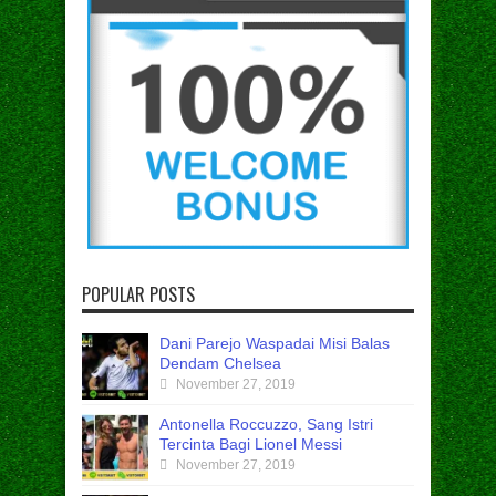
POPULAR POSTS
Dani Parejo Waspadai Misi Balas
Dendam Chelsea
November 27, 2019
Antonella Roccuzzo, Sang Istri
Tercinta Bagi Lionel Messi
November 27, 2019