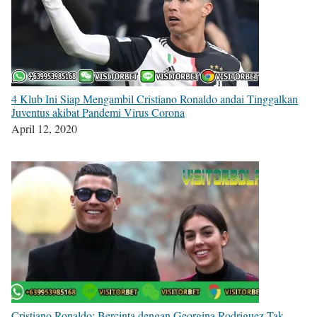
4 Klub Ini Siap Mengambil Cristiano Ronaldo andai Tinggalkan
Juventus akibat Pandemi Virus Corona
April 12, 2020
Cristiano Ronaldo: Bercinta dengan Georgina Rodriguez Tak