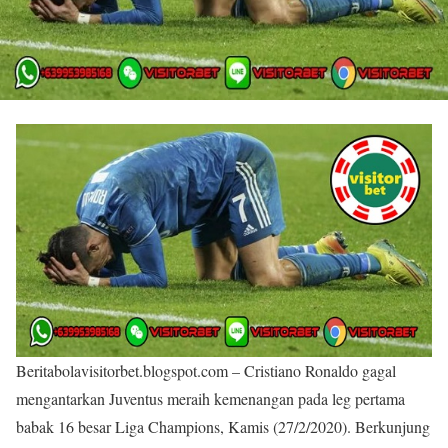
Beritabolavisitorbet.blogspot.com – Cristiano Ronaldo gagal
mengantarkan Juventus meraih kemenangan pada leg pertama
babak 16 besar Liga Champions, Kamis (27/2/2020). Berkunjung