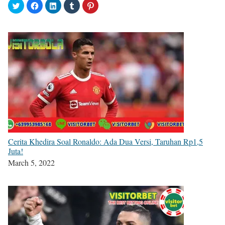
Cerita Khedira Soal Ronaldo: Ada Dua Versi, Taruhan Rp1,5
Juta!
March 5, 2022