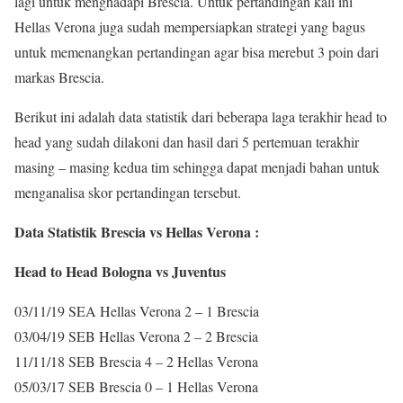
lagi untuk menghadapi Brescia. Untuk pertandingan kali ini
Hellas Verona juga sudah mempersiapkan strategi yang bagus
untuk memenangkan pertandingan agar bisa merebut 3 poin dari
markas Brescia.
Berikut ini adalah data statistik dari beberapa laga terakhir head to
head yang sudah dilakoni dan hasil dari 5 pertemuan terakhir
masing – masing kedua tim sehingga dapat menjadi bahan untuk
menganalisa skor pertandingan tersebut.
Data Statistik Brescia vs Hellas Verona :
Head to Head Bologna vs Juventus
03/11/19 SEA Hellas Verona 2 – 1 Brescia
03/04/19 SEB Hellas Verona 2 – 2 Brescia
11/11/18 SEB Brescia 4 – 2 Hellas Verona
05/03/17 SEB Brescia 0 – 1 Hellas Verona