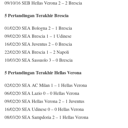
09/10/16 SEB Hellas Verona 2 – 2 Brescia
5 Pertandingan Terakhir Brescia
01/02/20 SEA Bologna 2 – 1 Brescia
09/02/20 SEA Brescia 1 – 1 Udinese
16/02/20 SEA Juventus 2 – 0 Brescia
22/02/20 SEA Brescia 1 – 2 Napoli
10/03/20 SEA Sassuolo 3 – 0 Brescia
5 Pertandingan Terakhir Hellas Verona
02/02/20 SEA AC Milan 1 – 1 Hellas Verona
06/02/20 SEA Lazio 0 – 0 Hellas Verona
09/02/20 SEA Hellas Verona 2 – 1 Juventus
16/02/20 SEA Udinese 0 – 0 Hellas Verona
08/03/20 SEA Sampdoria 2 – 1 Hellas Verona