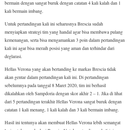
bermain dengan sangat buruk dengan catatan 4 kali kalah dan 1
kali bermain imbang.
Untuk pertandingan kali ini seharusnya Brescia sudah
menyiapkan strategi tim yang handal agar bisa membawa pulang
kemenangan, serta bisa mengamankan 3 poin dalam pertandingan
kali ini agar bisa meraih posisi yang aman dan terhindar dari
deglarasi.
Hellas Verona yang akan bertanding ke markas Brescia tidak
akan gentar dalam pertandingan kali ini. Di pertandingan
sebelumnya pada tanggal 8 Maret 2020, tim ini berhasil
dikalahkan oleh Sampdoria dengan skor akhir 2 – 1. Jika di lihat
dari 5 pertandingan terakhir Hellas Verona sangat buruk dengan
catatan 1 kali menang, 1 kali kalah dan 3 kali bermain imbang.
Hasil ini tentunya akan membuat Hellas Verona lebih semangat