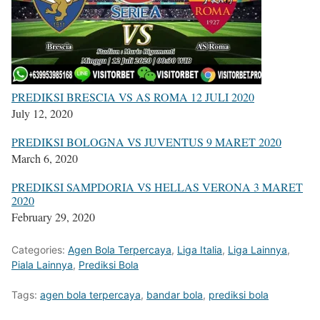
PREDIKSI BRESCIA VS AS ROMA 12 JULI 2020
July 12, 2020
PREDIKSI BOLOGNA VS JUVENTUS 9 MARET 2020
March 6, 2020
PREDIKSI SAMPDORIA VS HELLAS VERONA 3 MARET
2020
February 29, 2020
Categories:
Agen Bola Terpercaya
,
Liga Italia
,
Liga Lainnya
,
Piala Lainnya
,
Prediksi Bola
Tags:
agen bola terpercaya
,
bandar bola
,
prediksi bola