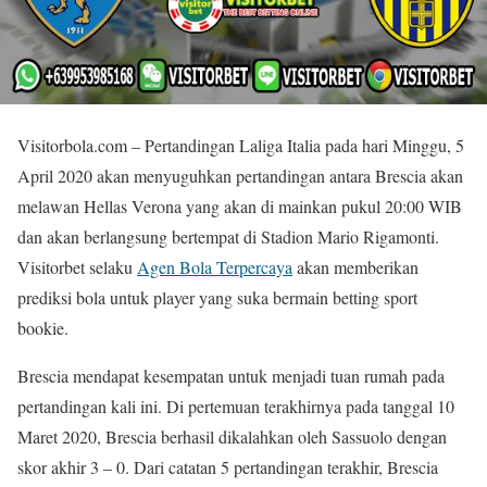
Visitorbola.com – Pertandingan Laliga Italia pada hari Minggu, 5
April 2020 akan menyuguhkan pertandingan antara Brescia akan
melawan Hellas Verona yang akan di mainkan pukul 20:00 WIB
dan akan berlangsung bertempat di Stadion Mario Rigamonti.
Visitorbet selaku
Agen Bola Terpercaya
akan memberikan
prediksi bola untuk player yang suka bermain betting sport
bookie.
Brescia mendapat kesempatan untuk menjadi tuan rumah pada
pertandingan kali ini. Di pertemuan terakhirnya pada tanggal 10
Maret 2020, Brescia berhasil dikalahkan oleh Sassuolo dengan
skor akhir 3 – 0. Dari catatan 5 pertandingan terakhir, Brescia