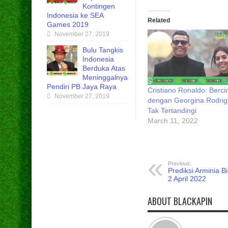
Kontingen
Indonesia ke SEA
Related
Games 2019
November 27, 2019
Bulu Tangkis
Indonesia
Berduka Atas
Meninggalnya
Pendiri PB Jaya Raya
Cristiano Ronaldo: Berci
November 27, 2019
dengan Georgina Rodri
Tak Tertandingi
March 11, 2022
Previous:
Prediksi Arminia Bi
2 April 2022
ABOUT BLACKAPIN