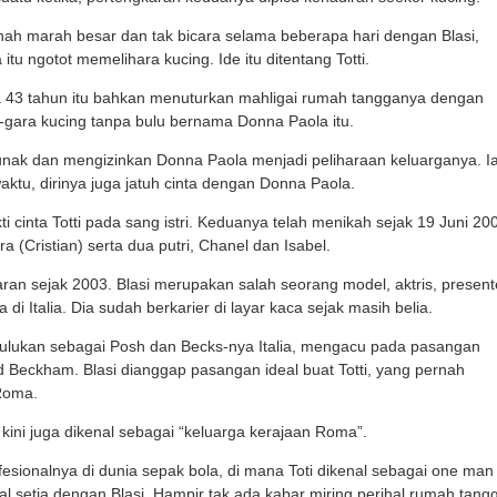
rnah marah besar dan tak bicara selama beberapa hari dengan Blasi,
itu ngotot memelihara kucing. Ide itu ditentang Totti.
a 43 tahun itu bahkan menuturkan mahligai rumah tangganya dengan
a-gara kucing tanpa bulu bernama Donna Paola itu.
lunak dan mengizinkan Donna Paola menjadi peliharaan keluarganya. I
ktu, dirinya juga jatuh cinta dengan Donna Paola.
ukti cinta Totti pada sang istri. Keduanya telah menikah sejak 19 Juni 20
a (Cristian) serta dua putri, Chanel dan Isabel.
caran sejak 2003. Blasi merupakan salah seorang model, aktris, present
 di Italia. Dia sudah berkarier di layar kaca sejak masih belia.
julukan sebagai Posh dan Becks-nya Italia, mengacu pada pasangan
d Beckham. Blasi dianggap pasangan ideal buat Totti, yang pernah
Roma.
i kini juga dikenal sebagai “keluarga kerajaan Roma”.
ofesionalnya di dunia sepak bola, di mana Toti dikenal sebagai one man
enal setia dengan Blasi. Hampir tak ada kabar miring perihal rumah tang