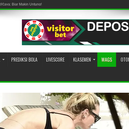
percaya: Biar Makin Untung!
022
A
PREDIKSI BOLA
LIVESCORE
KLASEMEN
WAGS
OTO