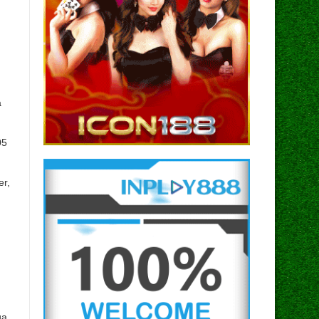
a
05
er,
ga