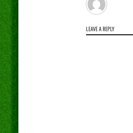
LEAVE A REPLY