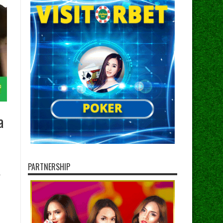
a
PARTNERSHIP
a