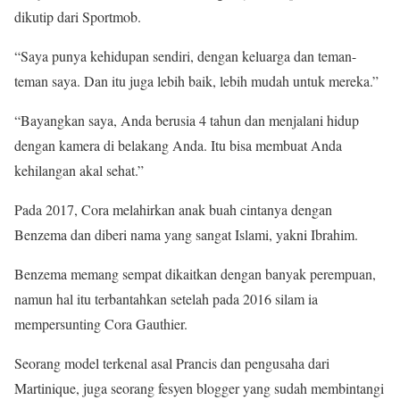
dikutip dari Sportmob.
“Saya punya kehidupan sendiri, dengan keluarga dan teman-
teman saya. Dan itu juga lebih baik, lebih mudah untuk mereka.”
“Bayangkan saya, Anda berusia 4 tahun dan menjalani hidup
dengan kamera di belakang Anda. Itu bisa membuat Anda
kehilangan akal sehat.”
Pada 2017, Cora melahirkan anak buah cintanya dengan
Benzema dan diberi nama yang sangat Islami, yakni Ibrahim.
Benzema memang sempat dikaitkan dengan banyak perempuan,
namun hal itu terbantahkan setelah pada 2016 silam ia
mempersunting Cora Gauthier.
Seorang model terkenal asal Prancis dan pengusaha dari
Martinique, juga seorang fesyen blogger yang sudah membintangi