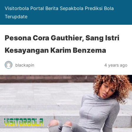
Visitorbola Portal Berita Sepakbola Prediksi Bola
Terupdate
Pesona Cora Gauthier, Sang Istri
Kesayangan Karim Benzema
blackapin
4 years ago