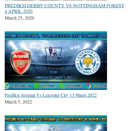
PREDIKSI DERBY COUNTY VS NOTTINGHAM FOREST
4 APRIL 2020
March 25, 2020
Prediksi Arsenal Vs Leicester City 13 Maret 2022
March 5, 2022