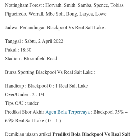
Nottingham Forest : Horvath, Smith, Samba, Spence, Tobias
Figueiredo, Worrall, Mbe Soh, Bong, Laryea, Lowe
Jadwal Pertandingan Blackpool Vs Real Salt Lake :
Tanggal : Sabtu, 2 April 2022
Pukul : 18:30
Stadion : Bloomfield Road
Bursa Sporting Blackpool Vs Real Salt Lake :
Handicap : Blackpool 0 : 1 Real Salt Lake
Over/Under : 2 : 1/4
Tips O/U : under
Prediksi Skor Akhir
Agen Bola Terpercaya
: Blackpool 35% –
65% Real Salt Lake ( 0 – 1 )
Prediksi Bola Blackpool Vs Real Salt
Demikian ulasan artikel