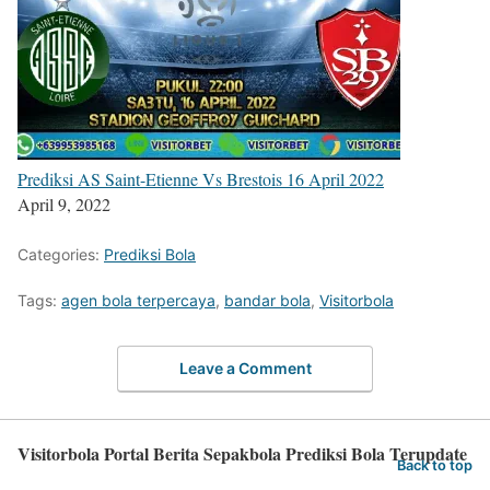
Prediksi AS Saint-Etienne Vs Brestois 16 April 2022
April 9, 2022
Categories:
Prediksi Bola
Tags:
agen bola terpercaya
,
bandar bola
,
Visitorbola
Leave a Comment
Visitorbola Portal Berita Sepakbola Prediksi Bola Terupdate
Back to top