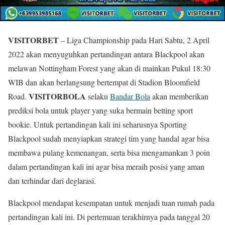
VISITORBET
– Liga Championship pada Hari Sabtu, 2 April
2022 akan menyuguhkan pertandingan antara Blackpool akan
melawan Nottingham Forest yang akan di mainkan Pukul 18:30
WIB dan akan berlangsung bertempat di Stadion Bloomfield
VISITORBOLA
Road.
selaku
Bandar Bola
akan memberikan
prediksi bola untuk player yang suka bermain betting sport
bookie. Untuk pertandingan kali ini seharusnya Sporting
Blackpool sudah menyiapkan strategi tim yang handal agar bisa
membawa pulang kemenangan, serta bisa mengamankan 3 poin
dalam pertandingan kali ini agar bisa meraih posisi yang aman
dan terhindar dari deglarasi.
Blackpool mendapat kesempatan untuk menjadi tuan rumah pada
pertandingan kali ini. Di pertemuan terakhirnya pada tanggal 20