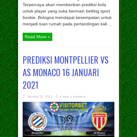
Terpercaya akan memberikan prediksi bola
untuk player yang suka bermain betting sport
bookie. Bologna mendapat kesempatan untuk
menjadi tuan rumah pada pertandingan kali ...
Read More »
PREDIKSI MONTPELLIER VS
AS MONACO 16 JANUARI
2021
January 15, 2021
Leave a comment