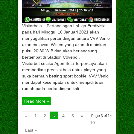
Visitorbola – Pertandingan LaLiga Eredivisie
pada hari Minggu, 10 Januari 2021 akan
menyuguhkan pertandingan antara VVV Venlo
akan melawan Willem yang akan di mainkan
pukul 20:30 WIB dan akan berlangsung
bertempat di Stadion Covebo .
Visitorbet selaku Agen Bola Terpercaya akan
memberikan prediksi bola untuk player yang
suka bermain betting sport bookie. VVV Venlo
mendapat kesempatan untuk menjadi tuan
rumah pada pertandingan kali ...
Read More »
3
«
1
2
4
5
»
Page 3 of 14
10
...
Last »