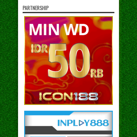
PARTNERSHIP