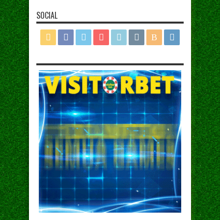
SOCIAL