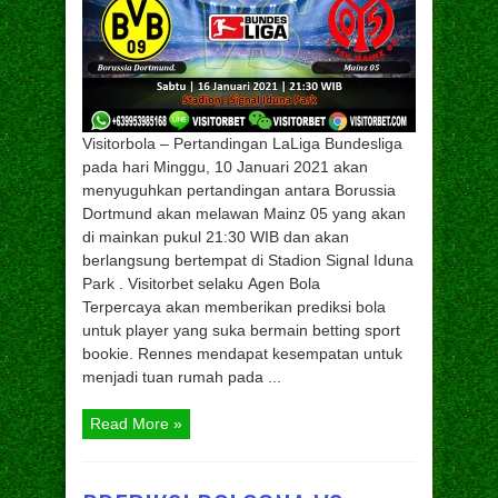
Visitorbola – Pertandingan LaLiga Bundesliga
pada hari Minggu, 10 Januari 2021 akan
menyuguhkan pertandingan antara Borussia
Dortmund akan melawan Mainz 05 yang akan
di mainkan pukul 21:30 WIB dan akan
berlangsung bertempat di Stadion Signal Iduna
Park . Visitorbet selaku Agen Bola
Terpercaya akan memberikan prediksi bola
untuk player yang suka bermain betting sport
bookie. Rennes mendapat kesempatan untuk
menjadi tuan rumah pada ...
Read More »