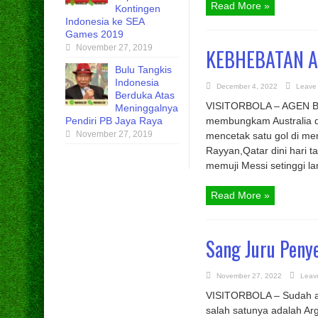
Read More »
Kontingen
Indonesia ke SEA
Games 2019
November 27, 2019
KEBHEBATAN 
Bulu Tangkis
Indonesia
December 4, 2022
Leave
Berduka Atas
VISITORBOLA – AGEN BO
Meninggalnya
Pendiri PB Jaya Raya
membungkam Australia da
November 27, 2019
mencetak satu gol di men
Rayyan,Qatar dini hari t
memuji Messi setinggi la
Read More »
Sang Juru Peny
November 27, 2022
Leav
VISITORBOLA – Sudah ad
salah satunya adalah Ar