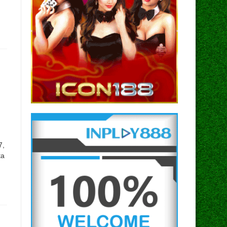
7,
ta