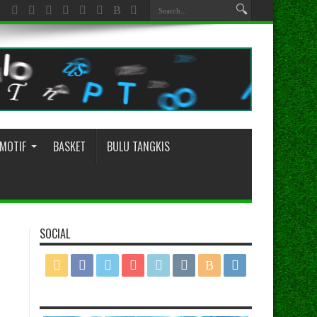
MOTIF
BASKET
BULU TANGKIS
SOCIAL