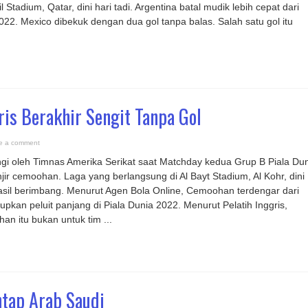
l Stadium, Qatar, dini hari tadi. Argentina batal mudik lebih cepat dari
022. Mexico dibekuk dengan dua gol tanpa balas. Salah satu gol itu
is Berakhir Sengit Tanpa Gol
e a comment
i oleh Timnas Amerika Serikat saat Matchday kedua Grup B Piala Du
jir cemoohan. Laga yang berlangsung di Al Bayt Stadium, Al Kohr, dini
sil berimbang. Menurut Agen Bola Online, Cemoohan terdengar dari
iupkan peluit panjang di Piala Dunia 2022. Menurut Pelatih Inggris,
n itu bukan untuk tim ...
ntap Arab Saudi