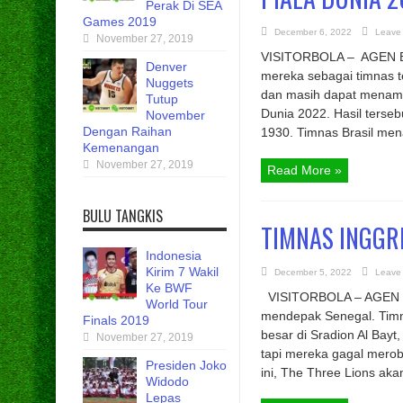
Perak Di SEA
Games 2019
December 6, 2022
Leave
November 27, 2019
VISITORBOLA – AGEN BO
Denver
mereka sebagai timnas t
Nuggets
dan masih dapat menamba
Tutup
Dunia 2022. Hasil terseb
November
Dengan Raihan
1930. Timnas Brasil men
Kemenangan
November 27, 2019
Read More »
BULU TANGKIS
TIMNAS INGGR
Indonesia
Kirim 7 Wakil
December 5, 2022
Leave
Ke BWF
VISITORBOLA – AGEN BOL
World Tour
mendepak Senegal. Tim
Finals 2019
besar di Sradion Al Bayt
November 27, 2019
tapi mereka gagal mero
Presiden Joko
ini, The Three Lions aka
Widodo
Lepas