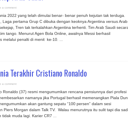
e a comment
ia 2022 yang telah dimulai benar- benar penuh kejutan tak terduga.
, Laga pertama Grup C dibuka dengan keoknya Argentina versus Arab
ekejap, Tren tak terkalahkan Argentina terhenti. Tim Arab Saudi secar
tim tango. Menurut Agen Bola Online, awalnya Messi berhasil
melalui penalti di menit ke-10. ...
nia Terakhir Cristiano Ronaldo
e a comment
o Ronaldo (37) resmi mengumumkan rencana pensiunnya dari profesi
membesarkan namanya jika Portugal berhasil memenangkan Piala Dun
a mengumumkan akan gantung sepatu “100 persen” dalam sesi
Piers Morgan dalam Talk TV. Walau menurutnya itu sulit tapi dia sad
tidak muda lagi. Karier CR7 ...