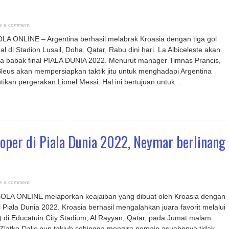
e a comment
 ONLINE – Argentina berhasil melabrak Kroasia dengan tiga gol
l di Stadion Lusail, Doha, Qatar, Rabu dini hari. La Albiceleste akan
a babak final PIALA DUNIA 2022. Menurut manager Timnas Prancis,
leus akan mempersiapkan taktik jitu untuk menghadapi Argentina
kan pergerakan Lionel Messi. Hal ini bertujuan untuk ...
oper di Piala Dunia 2022, Neymar berlinang
e a comment
LA ONLINE melaporkan keajaiban yang dibuat oleh Kroasia dengan
i Piala Dunia 2022. Kroasia berhasil mengalahkan juara favorit melalui
1) di Educatuin City Stadium, Al Rayyan, Qatar, pada Jumat malam.
 Zlatko Dalic pun takjub sehingga mengira pemain asuahnnya tidak