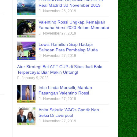
Real Madrid 30 November 2019
November 26, 2019
Valentino Rossi Ungkap Kemajuan
Yamaha Versi 2020 Belum Memadai
November 27, 2019
Lewis Hamilton Siap Hadapi
Saingan Para Pembalap Muda
November 27, 2019
Atur Strategi Bet AFF CUP di Situs Judi Bola
Terpercaya: Biar Makin Untung!
January 9, 2023
Intip Linda Morselli, Mantan
Pasangan Valentino Rossi
November 27, 2019
Anita Sekulic WAGs Cantik Nan
Seksi Di Liverpool
November 27, 2019